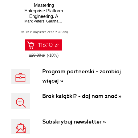
Mastering
Enterprise Platform
Engineering. A
Mark Peters
practical guide to
,
Gautham Pallapa
,
James Watters
platform
(96,75 zł najniższa cena z 30 dni)
engineering and
generative AI for
high-performance
116.10 zł
software delivery
129.00 zł
(-10%)
Program partnerski - zarabiaj
więcej »
Brak książki? - daj nam znać »
Subskrybuj newsletter »