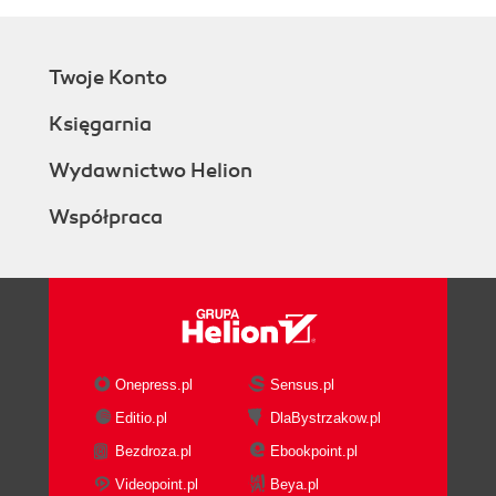
Twoje Konto
Księgarnia
Wydawnictwo Helion
Współpraca
Onepress.pl
Sensus.pl
Editio.pl
DlaBystrzakow.pl
Bezdroza.pl
Ebookpoint.pl
Videopoint.pl
Beya.pl