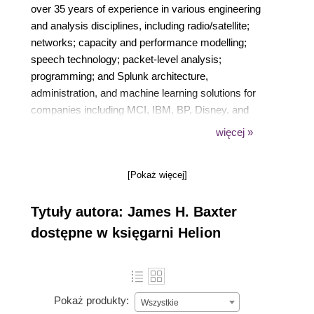
over 35 years of experience in various engineering
and analysis disciplines, including radio/satellite;
networks; capacity and performance modelling;
speech technology; packet-level analysis;
programming; and Splunk architecture,
administration, and machine learning solutions for
companies including MCI, IBM, BP, Disney, and
AMEX. James is also a private pilot and holds an
więcej »
Extra class amateur radio and FCC Radiotelephone
license.
[Pokaż więcej]
Tytuły autora: James H. Baxter
You can reach him at LinkedIn at James H. Baxter.
dostępne w księgarni Helion
Pokaż produkty:
Wszystkie