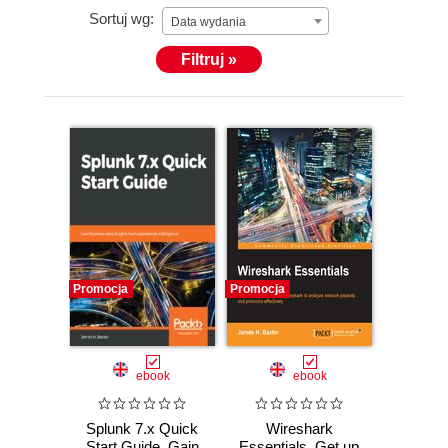
Sortuj wg:
Data wydania
Filtruj »
Promocja
Promocja
ebook
ebook
Splunk 7.x Quick
Wireshark
Start Guide. Gain
Essentials. Get up