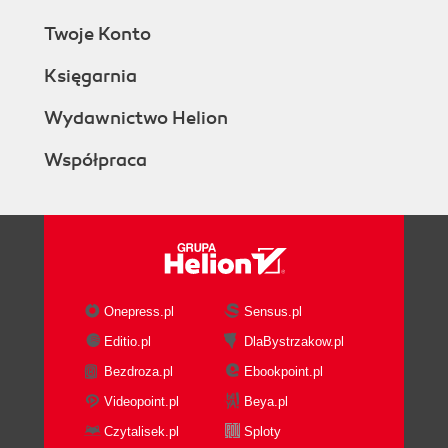
Twoje Konto
Księgarnia
Wydawnictwo Helion
Współpraca
Onepress.pl
Sensus.pl
Editio.pl
DlaBystrzakow.pl
Bezdroza.pl
Ebookpoint.pl
Videopoint.pl
Beya.pl
Czytalisek.pl
Sploty