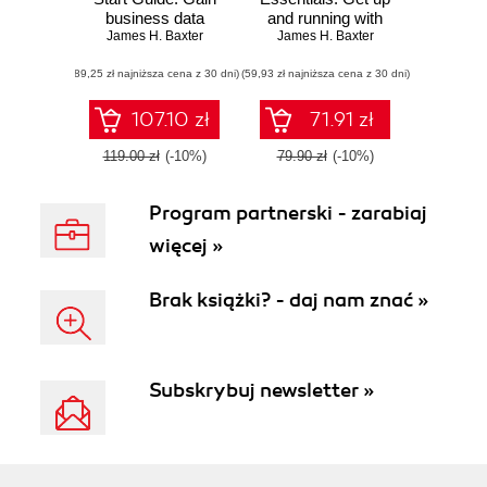
business data
and running with
James H. Baxter
insights from
James H. Baxter
Wireshark to
operational
analyze network
(89,25 zł najniższa cena z 30 dni)
intelligence
(59,93 zł najniższa cena z 30 dni)
packets and
protocols
effectively
107.10 zł
71.91 zł
119.00 zł
(-10%)
79.90 zł
(-10%)
Program partnerski - zarabiaj
więcej »
Brak książki? - daj nam znać »
Subskrybuj newsletter »