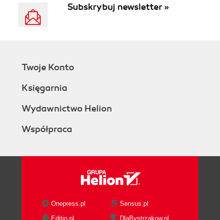
Subskrybuj newsletter »
Twoje Konto
Księgarnia
Wydawnictwo Helion
Współpraca
Onepress.pl
Sensus.pl
Editio.pl
DlaBystrzakow.pl