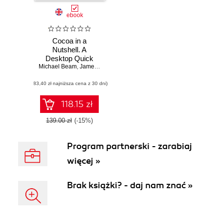
ebook
Cocoa in a
Nutshell. A
Desktop Quick
Michael Beam
Reference
,
James Duncan Davidson
(83,40 zł najniższa cena z 30 dni)
118.15 zł
139.00 zł
(-15%)
Program partnerski - zarabiaj
więcej »
Brak książki? - daj nam znać »