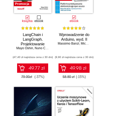
Promocja
książka
ebook
ebook
LangChain i
Wprowadzenie do
LangGraph.
Arduino, wyd. II
Projektowanie
Massimo Banzi
,
Michael Shiloh
Mayo Oshin
aplikacji opartych
,
Nuno Campos
na dużych
(47,40 zł najniższa cena z 30 dni)
modelach
(9,90 zł najniższa cena z 30 dni)
językowych w
praktyce
49.77 zł
49.98 zł
79.00zł
(-37%)
58.80 zł
(-15%)