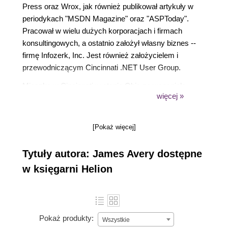
Press oraz Wrox, jak również publikował artykuły w
periodykach "MSDN Magazine" oraz "ASPToday".
Pracował w wielu dużych korporacjach i firmach
konsultingowych, a ostatnio założył własny biznes --
firmę Infozerk, Inc. Jest również założycielem i
przewodniczącym Cincinnati .NET User Group.
Mieszka w Cincinnati w stanie Ohio ze wspaniałą
więcej »
żoną, Tammy, oraz jej trzema kotami. Kiedy nie
pracuje na laptopie, bawi się swoimi aparatami
cyfrowymi, czyta lub gra na konsoli Xbox.
[Pokaż więcej]
Tytuły autora: James Avery dostępne
w księgarni Helion
Pokaż produkty:
Wszystkie