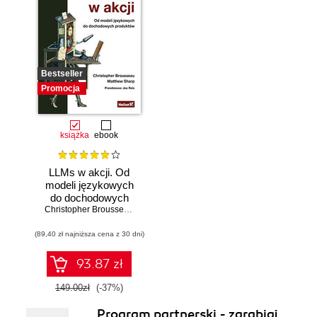
Bestseller
Promocja
książka
ebook
LLMs w akcji. Od
modeli językowych
do dochodowych
produktów
Christopher Brousseau
,
Matt Sharp
(89,40 zł najniższa cena z 30 dni)
93.87 zł
149.00zł
(-37%)
Program partnerski - zarabiaj