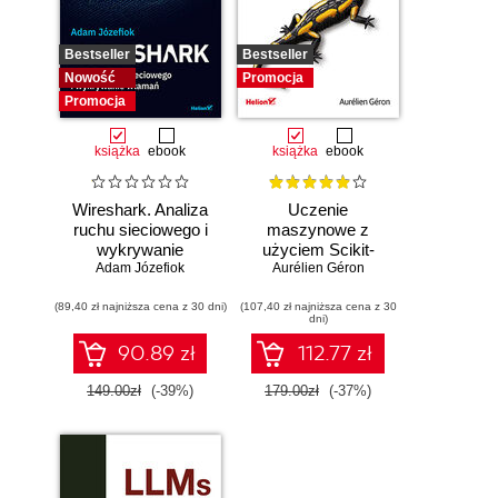
Bestseller
Bestseller
Nowość
Promocja
Promocja
książka
ebook
książka
ebook
Wireshark. Analiza
Uczenie
ruchu sieciowego i
maszynowe z
wykrywanie
użyciem Scikit-
Adam Józefiok
włamań
Learn, Keras i
Aurélien Géron
TensorFlow.
(89,40 zł najniższa cena z 30 dni)
(107,40 zł najniższa cena z 30
Wydanie III
dni)
90.89 zł
112.77 zł
149.00zł
(-39%)
179.00zł
(-37%)