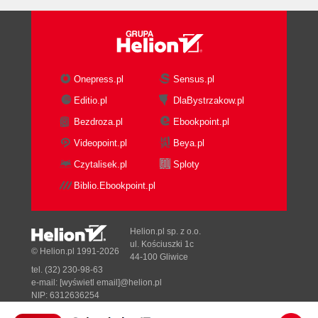
Onepress.pl
Sensus.pl
Editio.pl
DlaBystrzakow.pl
Bezdroza.pl
Ebookpoint.pl
Videopoint.pl
Beya.pl
Czytalisek.pl
Sploty
Biblio.Ebookpoint.pl
Helion.pl sp. z o.o.
ul. Kościuszki 1c
© Helion.pl 1991-2026
44-100 Gliwice
tel. (32) 230-98-63
e-mail:
[wyświetl email]@helion.pl
NIP: 6312636254
Regon: 241989027