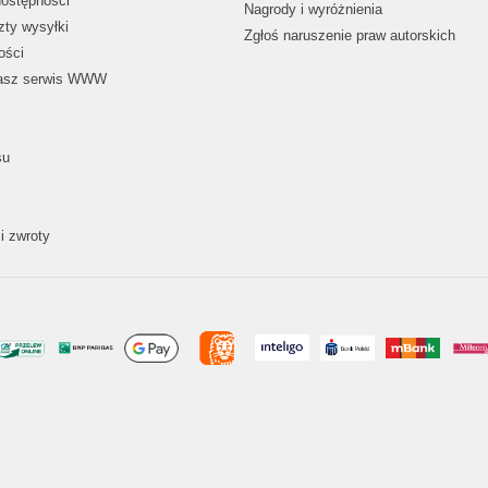
dostępności
Nagrody i wyróżnienia
zty wysyłki
Zgłoś naruszenie praw autorskich
ości
nasz serwis WWW
su
i zwroty