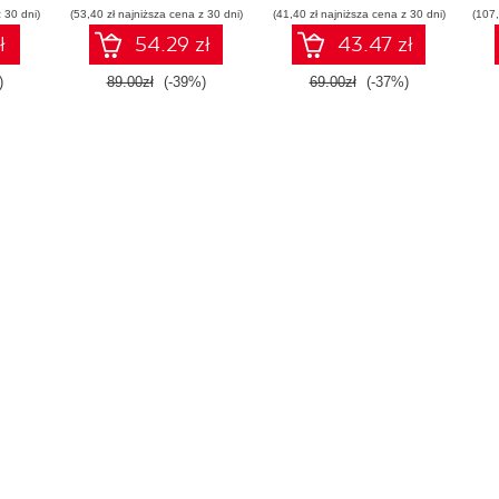
 30 dni)
(53,40 zł najniższa cena z 30 dni)
(41,40 zł najniższa cena z 30 dni)
(107,
ł
54.29 zł
43.47 zł
)
89.00zł
(-39%)
69.00zł
(-37%)