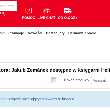
 zł
POMOC
LIVE CHAT
OD O,OOZŁ
oki
Promocje
Nowości
Bestsellery
Darmowe ebooki
tora: Jakub Zemánek dostępne w księgarni Hel
Pokaż produkty:
Wszystkie
ziono książek spełniających powyższe kryteria.