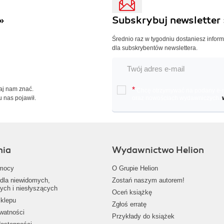
»
Subskrybuj newsletter 
Średnio raz w tygodniu dostaniesz infor
dla subskrybentów newslettera.
Daj nam znać.
*
Chcę otrzymywać na podany e-ma
u nas pojawił.
oraz nowościach wydawniczych.
nia
Wydawnictwo Helion
mocy
O Grupie Helion
dla niewidomych,
Zostań naszym autorem!
ych i niesłyszących
Oceń książkę
klepu
Zgłoś erratę
ywatności
Przykłady do książek