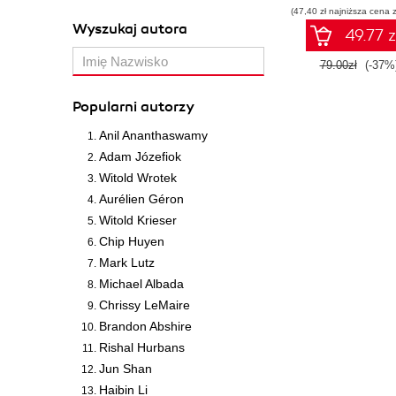
(47,40 zł najniższa cena z
Wyszukaj autora
49.77 z
79.00zł
(-37%
Popularni autorzy
Anil Ananthaswamy
Adam Józefiok
Witold Wrotek
Aurélien Géron
Witold Krieser
Chip Huyen
Mark Lutz
Michael Albada
Chrissy LeMaire
Brandon Abshire
Rishal Hurbans
Jun Shan
Haibin Li