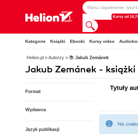
Kursy od 16,70
Kategorie
Książki
Ebooki
Kursy video
Audiobo
Helion.pl
» Autorzy
» 📚
Jakub Zemánek
Jakub Zemánek - książki
Tytuły au
Format
Wydawca
Nie znale
Język publikacji