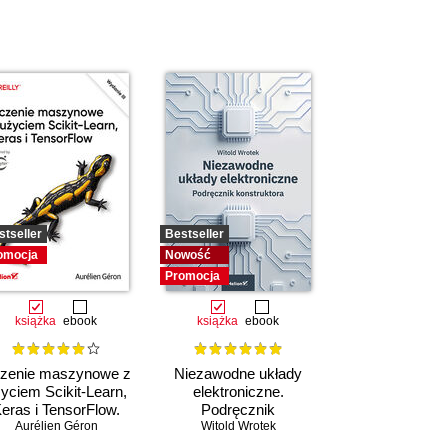
stseller
Bestseller
omocja
Nowość
Promocja
książka
ebook
książka
ebook
zenie maszynowe z
Niezawodne układy
yciem Scikit-Learn,
elektroniczne.
eras i TensorFlow.
Podręcznik
Aurélien Géron
Wydanie III
konstruktora
Witold Wrotek