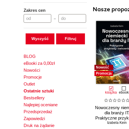
Nasze propoz
Zakres cen
–
Wyczyść
BLOG
eBooki za 0,00zł
Nowość
Nowości
Promocja
Promocje
Outlet
Ostatnie sztuki
książka
ebook
Bestsellery
Najlepiej oceniane
Nowoczesny niem
Przedsprzedaż
dla branży IT
Praktyczne przykł
Zapowiedzi
Izabela Kein
ćwiczenia
Druk na żądanie