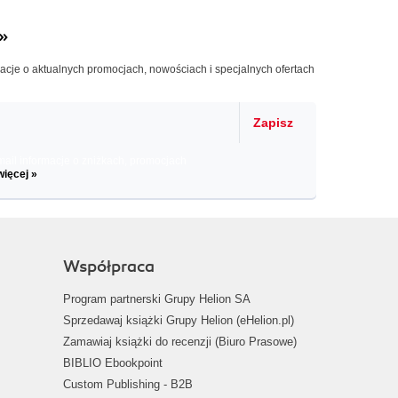
»
macje o aktualnych promocjach, nowościach i specjalnych ofertach
Zapisz
il informacje o zniżkach, promocjach
więcej »
Współpraca
Program partnerski Grupy Helion SA
Sprzedawaj książki Grupy Helion (eHelion.pl)
Zamawiaj książki do recenzji (Biuro Prasowe)
BIBLIO Ebookpoint
Custom Publishing - B2B