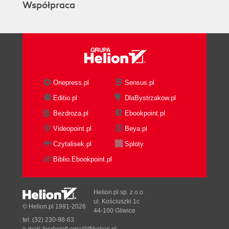
Współpraca
Onepress.pl
Sensus.pl
Editio.pl
DlaBystrzakow.pl
Bezdroza.pl
Ebookpoint.pl
Videopoint.pl
Beya.pl
Czytalisek.pl
Sploty
Biblio.Ebookpoint.pl
Helion.pl sp. z o.o.
ul. Kościuszki 1c
© Helion.pl 1991-2026
44-100 Gliwice
tel. (32) 230-98-63
e-mail:
[wyświetl email]@helion.pl