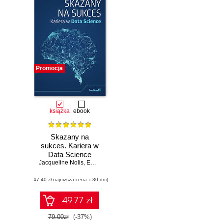
Promocja
książka
ebook
Skazany na
sukces. Kariera w
Data Science
Jacqueline Nolis
,
Emily Robinson
(47,40 zł najniższa cena z 30 dni)
49.77 zł
79.00zł
(-37%)