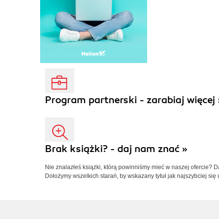
Program partnerski - zarabiaj więcej 
Brak książki? - daj nam znać »
Nie znalazłeś książki, którą powinniśmy mieć w naszej ofercie? 
Dołożymy wszelkich starań, by wskazany tytuł jak najszybciej się 