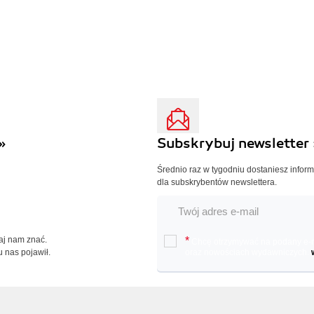
»
Subskrybuj newsletter 
Średnio raz w tygodniu dostaniesz infor
dla subskrybentów newslettera.
Daj nam znać.
*
Chcę otrzymywać na podany e-ma
u nas pojawił.
oraz nowościach wydawniczych.