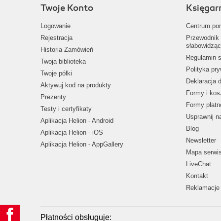
Twoje Konto
Księgar
Logowanie
Centrum po
Rejestracja
Przewodnik 
słabowidząc
Historia Zamówień
Regulamin s
Twoja biblioteka
Polityka pr
Twoje półki
Deklaracja 
Aktywuj kod na produkty
Formy i kos
Prezenty
Formy płatn
Testy i certyfikaty
Usprawnij 
Aplikacja Helion - Android
Blog
Aplikacja Helion - iOS
Newsletter
Aplikacja Helion - AppGallery
Mapa serwi
LiveChat
Kontakt
Reklamacje 
Płatności obsługuje: