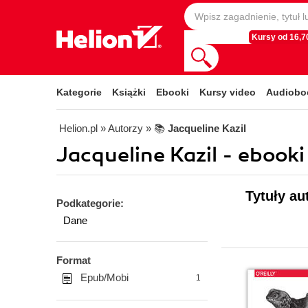
Kursy od 16,70
Kategorie
Książki
Ebooki
Kursy video
Audiobo
Helion.pl
» Autorzy
» 📚
Jacqueline Kazil
Jacqueline Kazil - ebooki
Tytuły au
Podkategorie:
Dane
Format
Epub/Mobi
1