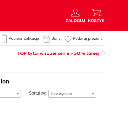
ZALOGUJ
KOSZYK
Pobierz aplikację
Bony
Podaruj prezent
TOP tytuł w super cenie » 50% taniej
lion
Data wydania
Sortuj wg:
Data wydania