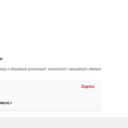
»
macje o aktualnych promocjach, nowościach i specjalnych ofertach
Zapisz
il informacje o zniżkach, promocjach
więcej »