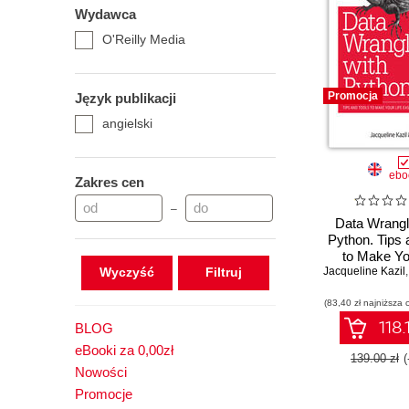
Wydawca
O'Reilly Media
Promocja
Język publikacji
angielski
ebo
Zakres cen
–
Data Wrangl
Python. Tips 
to Make Yo
Wyczyść
Jacqueline Kazil
Easie
(83,40 zł najniższa 
118.
BLOG
eBooki za 0,00zł
139.00 zł
Nowości
Promocje