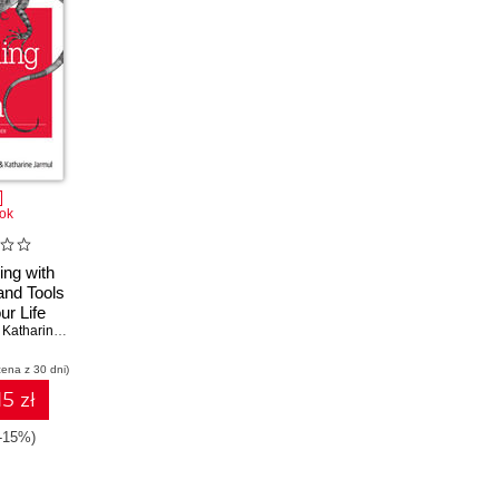
ok
ing with
and Tools
ur Life
r
,
Katharine Jarmul
cena z 30 dni)
15 zł
(-15%)