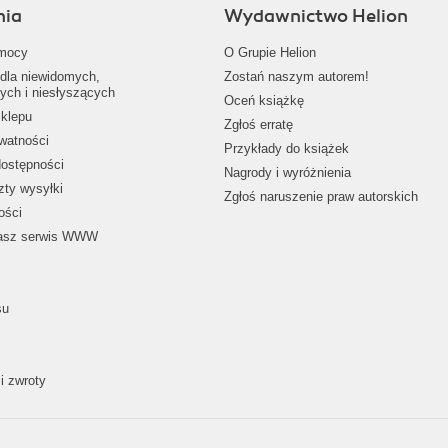
nia
Wydawnictwo Helion
mocy
O Grupie Helion
dla niewidomych,
Zostań naszym autorem!
ych i niesłyszących
Oceń książkę
klepu
Zgłoś erratę
ywatności
Przykłady do książek
dostępności
Nagrody i wyróżnienia
zty wysyłki
Zgłoś naruszenie praw autorskich
ości
nasz serwis WWW
su
i zwroty