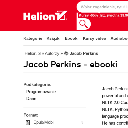
Kursy -65%
Inż. zwrotna 39,90
Kategorie
Książki
Ebooki
Kursy video
Audiobo
Helion.pl
» Autorzy
» 📚
Jacob Perkins
Jacob Perkins - ebooki
Podkategorie:
Jacob Perkins
Programowanie
powerful and 
Dane
NLTK 2.0 Cook
NLTK, Python,
Format
language proc
Epub/Mobi
3
He has contrib