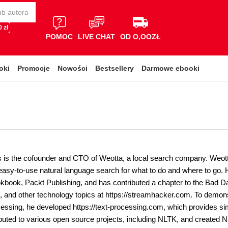
 zł
POMOC
LIVE CHAT
OD O,OOZŁ
oki
Promocje
Nowości
Bestsellery
Darmowe ebooki
 is the cofounder and CTO of Weotta, a local search company. Weot
easy-to-use natural language search for what to do and where to go. H
book, Packt Publishing, and has contributed a chapter to the Bad D
 and other technology topics at https://streamhacker.com. To demonst
essing, he developed https://text-processing.com, which provides 
uted to various open source projects, including NLTK, and created NL