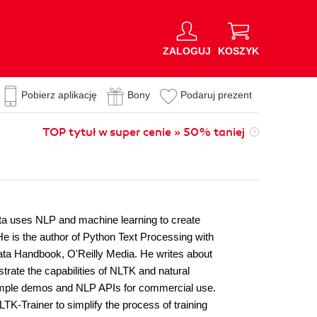
ZALOGUJ
KOSZYK
Pobierz aplikację
Bony
Podaruj prezent
TOP tytuł w super cenie » 50% taniej
ta uses NLP and machine learning to create
e is the author of Python Text Processing with
ata Handbook, O'Reilly Media. He writes about
rate the capabilities of NLTK and natural
simple demos and NLP APIs for commercial use.
TK-Trainer to simplify the process of training