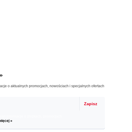
»
macje o aktualnych promocjach, nowościach i specjalnych ofertach
Zapisz
il informacje o zniżkach, promocjach
więcej »