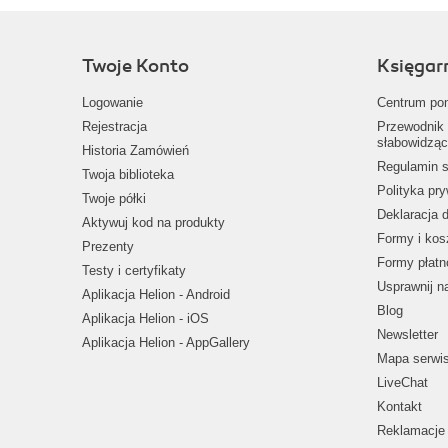
Twoje Konto
Księgar
Logowanie
Centrum po
Rejestracja
Przewodnik 
słabowidząc
Historia Zamówień
Regulamin s
Twoja biblioteka
Polityka pr
Twoje półki
Deklaracja 
Aktywuj kod na produkty
Formy i kos
Prezenty
Formy płatn
Testy i certyfikaty
Usprawnij 
Aplikacja Helion - Android
Blog
Aplikacja Helion - iOS
Newsletter
Aplikacja Helion - AppGallery
Mapa serwi
LiveChat
Kontakt
Reklamacje 