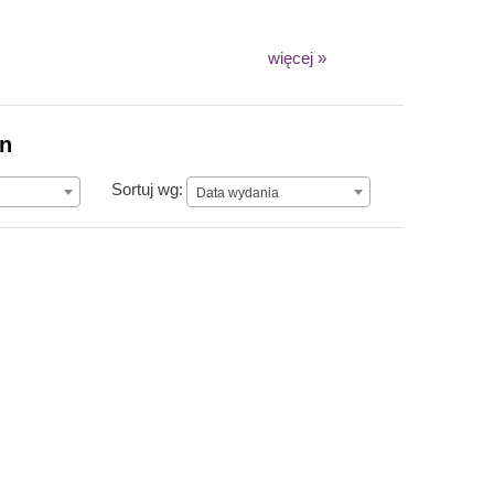
więcej »
on
Data wydania
Sortuj wg:
Data wydania