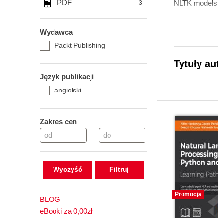
PDF
NLTK models. F
3
Wydawca
Packt Publishing
Tytuły au
Język publikacji
angielski
Zakres cen
–
Wyczyść
Promocja
BLOG
eBooki za 0,00zł