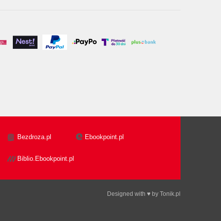
Bezdroza.pl
Ebookpoint.pl
Biblio.Ebookpoint.pl
Designed with ♥ by
Tonik.pl