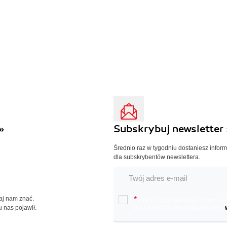
»
Subskrybuj newsletter 
Średnio raz w tygodniu dostaniesz infor
dla subskrybentów newslettera.
Daj nam znać.
*
Chcę otrzymywać na podany e-ma
u nas pojawił.
oraz nowościach wydawniczych.