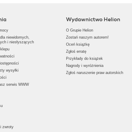
nia
Wydawnictwo Helion
mocy
O Grupie Helion
dla niewidomych,
Zostań naszym autorem!
ych i niesłyszących
Oceń książkę
klepu
Zgłoś erratę
ywatności
Przykłady do książek
dostępności
Nagrody i wyróżnienia
zty wysyłki
Zgłoś naruszenie praw autorskich
ości
nasz serwis WWW
su
i zwroty