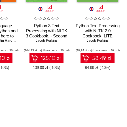
ok
ebook
ebook
nguage
Python 3 Text
Python Text Processing
ython and
Processing with NLTK
with NLTK 2.0
 here to
3 Cookbook. - Second
Cookbook: LITE
ext
in Hardeniya
,
Deepti Chopra
Jacob Perkins
Edition
,
Iti Mathur
,
Nisheeth Joshi
Jacob Perkins
 cena z 30 dni)
(104,25 zł najniższa cena z 30 dni)
(48,74 zł najniższa cena z 30 dni)
10 zł
125.10 zł
58.49 zł
(-10%)
139.00 zł
(-10%)
64.99 zł
(-10%)