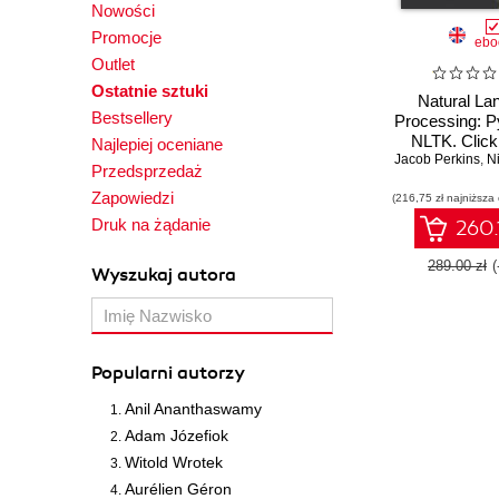
Nowości
Promocje
ebo
Outlet
Ostatnie sztuki
Natural La
Bestsellery
Processing: P
NLTK. Click
Najlepiej oceniane
Jacob Perkins
enter t
,
Nit
Przedsprzedaż
Zapowiedzi
(216,75 zł najniższa
Druk na żądanie
260.
289.00 zł
Wyszukaj autora
Popularni autorzy
Anil Ananthaswamy
Adam Józefiok
Witold Wrotek
Aurélien Géron