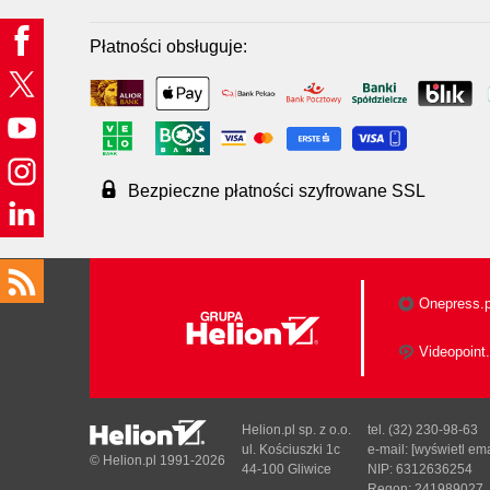
Płatności obsługuje:
Bezpieczne płatności szyfrowane SSL
Onepress.p
Videopoint.
Helion.pl sp. z o.o.
tel. (32) 230-98-63
ul. Kościuszki 1c
e-mail:
[wyświetl ema
© Helion.pl 1991-2026
44-100 Gliwice
NIP: 6312636254
Regon: 241989027