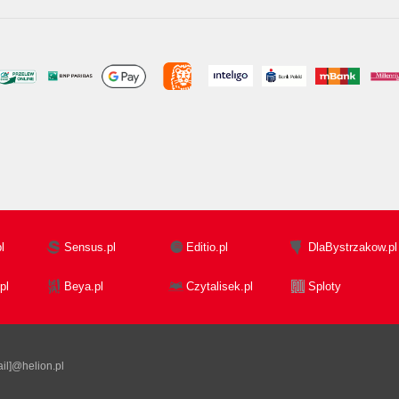
l
Sensus.pl
Editio.pl
DlaBystrzakow.pl
pl
Beya.pl
Czytalisek.pl
Sploty
il]@helion.pl