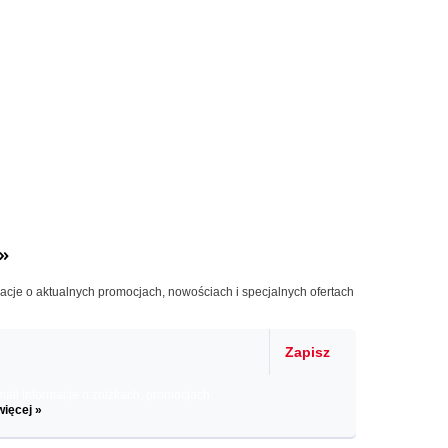
»
macje o aktualnych promocjach, nowościach i specjalnych ofertach
Zapisz
il informacje o zniżkach, promocjach
więcej »