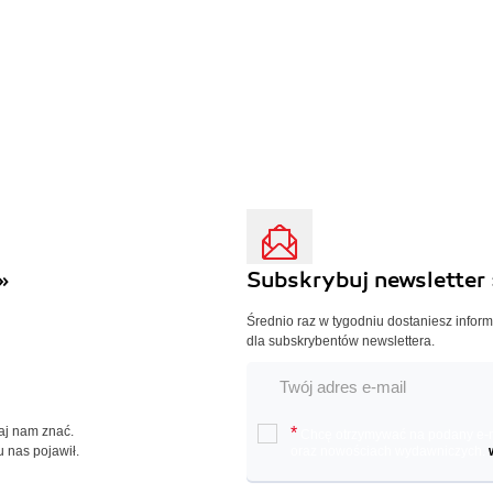
»
Subskrybuj newsletter 
Średnio raz w tygodniu dostaniesz infor
dla subskrybentów newslettera.
Daj nam znać.
*
Chcę otrzymywać na podany e-ma
u nas pojawił.
oraz nowościach wydawniczych.