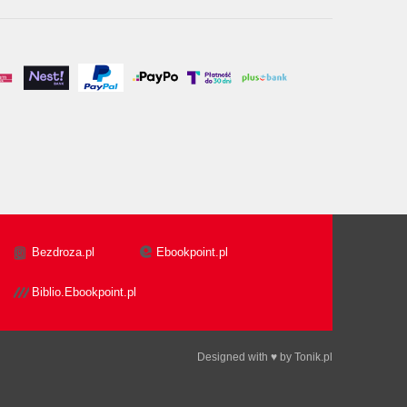
Bezdroza.pl
Ebookpoint.pl
Biblio.Ebookpoint.pl
Designed with ♥ by
Tonik.pl