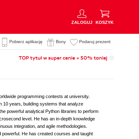
ZALOGUJ
KOSZYK
Pobierz aplikację
Bony
Podaruj prezent
TOP tytuł w super cenie » 50% taniej
orldwide programming contests at university.
an 10 years, building systems that analyze
the powerful analytical Python libraries to perform
icrosecond level. He has an in-depth knowledge
nuous integration, and agile methodologies.
 powerful. He has created courses and taught