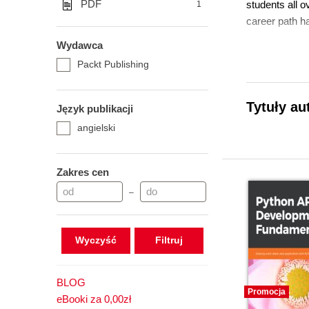
PDF
students all o
1
career path h
Wydawca
Packt Publishing
Tytuły au
Język publikacji
angielski
Zakres cen
–
Wyczyść
BLOG
Promocja
eBooki za 0,00zł