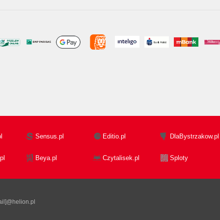
l
Sensus.pl
Editio.pl
DlaBystrzakow.pl
pl
Beya.pl
Czytalisek.pl
Sploty
il]@helion.pl