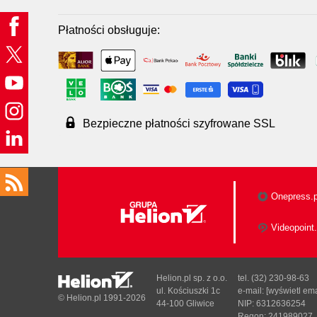
Płatności obsługuje:
Bezpieczne płatności szyfrowane SSL
Onepress.p
Videopoint.
Helion.pl sp. z o.o.
tel. (32) 230-98-63
ul. Kościuszki 1c
e-mail:
[wyświetl ema
© Helion.pl 1991-2026
44-100 Gliwice
NIP: 6312636254
Regon: 241989027