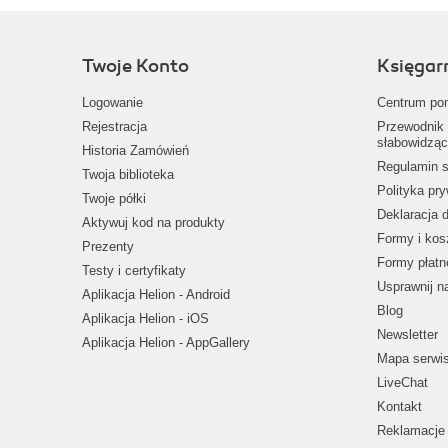
Twoje Konto
Księgar
Logowanie
Centrum po
Rejestracja
Przewodnik 
słabowidząc
Historia Zamówień
Regulamin s
Twoja biblioteka
Polityka pr
Twoje półki
Deklaracja 
Aktywuj kod na produkty
Formy i kos
Prezenty
Formy płatn
Testy i certyfikaty
Usprawnij 
Aplikacja Helion - Android
Blog
Aplikacja Helion - iOS
Newsletter
Aplikacja Helion - AppGallery
Mapa serwi
LiveChat
Kontakt
Reklamacje 