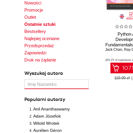
Nowości
Promocje
Outlet
ebo
Ostatnie sztuki
Bestsellery
Python 
Najlepiej oceniane
Develop
Fundamentals
Przedsprzedaż
Jack Chan
a full-sta
,
Ray 
Zapowiedzi
application w
Druk na żądanie
(89,25 zł najniższa 
and Fl
107.
Wyszukaj autora
119.00 zł
(
Popularni autorzy
Anil Ananthaswamy
Adam Józefiok
Witold Wrotek
Aurélien Géron