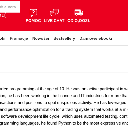
 zł
POMOC
LIVE CHAT
OD O,OOZŁ
oki
Promocje
Nowości
Bestsellery
Darmowe ebooki
rted programming at the age of 10. He was an active participant in w
ion, he has been working in the finance and IT industries for more th
ansactions and positions to spot suspicious activity. He has leveraged 
 and performance optimization for a trading system that works at a m
 software development life cycle, which uses automated testing, conti
gramming languages, he found Python to be the most expressive and