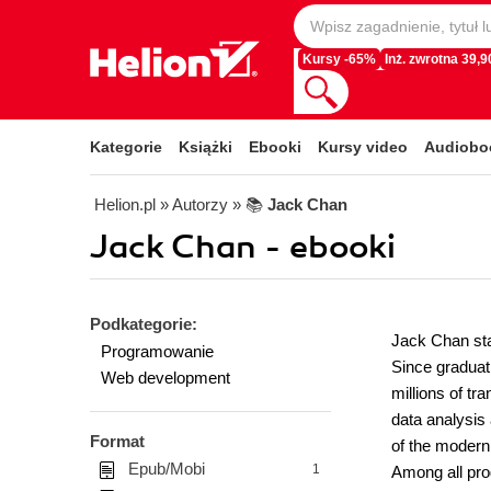
Kursy -65%
Inż. zwrotna 39,90
Kategorie
Książki
Ebooki
Kursy video
Audiobo
Helion.pl
» Autorzy
» 📚
Jack Chan
Jack Chan - ebooki
Podkategorie:
Jack Chan sta
Programowanie
Since graduat
Web development
millions of tr
data analysis
Format
of the modern
Epub/Mobi
1
Among all pro