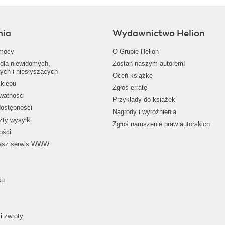
nia
Wydawnictwo Helion
mocy
O Grupie Helion
dla niewidomych,
Zostań naszym autorem!
ych i niesłyszących
Oceń książkę
klepu
Zgłoś erratę
ywatności
Przykłady do książek
dostępności
Nagrody i wyróżnienia
zty wysyłki
Zgłoś naruszenie praw autorskich
ości
nasz serwis WWW
su
i zwroty