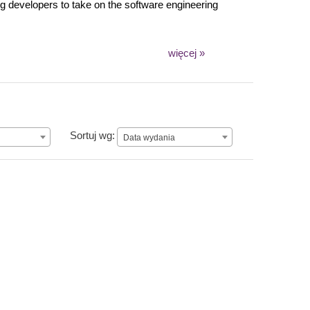
ing developers to take on the software engineering
więcej »
Data wydania
Sortuj wg:
Data wydania