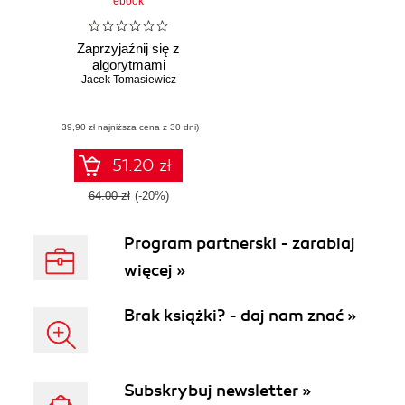
ebook
Zaprzyjaźnij się z
algorytmami
Jacek Tomasiewicz
(39,90 zł najniższa cena z 30 dni)
51.20 zł
64.00 zł
(-20%)
Program partnerski - zarabiaj
więcej »
Brak książki? - daj nam znać »
Subskrybuj newsletter »