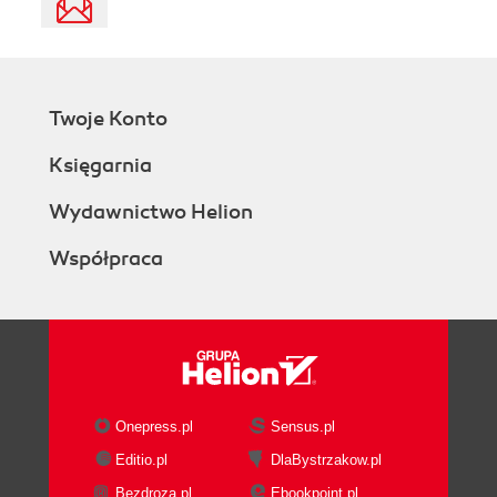
Twoje Konto
Księgarnia
Wydawnictwo Helion
Współpraca
Onepress.pl
Sensus.pl
Editio.pl
DlaBystrzakow.pl
Bezdroza.pl
Ebookpoint.pl