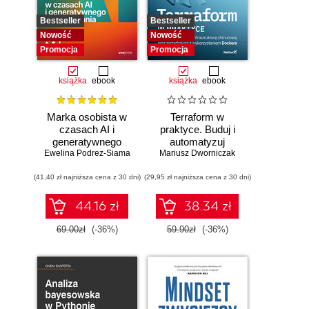
Bestseller
Bestseller
Nowość
Nowość
Promocja
Promocja
książka
ebook
książka
ebook
Marka osobista w
Terraform w
czasach AI i
praktyce. Buduj i
generatywnego
automatyzuj
Ewelina Podrez-Siama
wyszukiwania
Mariusz Dworniczak
infrastrukturę
chmurową oraz
(41,40 zł najniższa cena z 30 dni)
(29,95 zł najniższa cena z 30 dni)
zarządzaj nią z
wykorzystaniem
Dockera
44.16 zł
38.34 zł
69.00zł
(-36%)
59.90zł
(-36%)