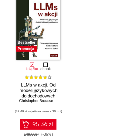
Bestseller
Promocja
książka
ebook
LLMs w akcji. Od
modeli językowych
do dochodowych
produktów
Christopher Brousseau
,
Matt Sharp
(89,40 zł najniższa cena z 30 dni)
95.36 zł
149.00zł
(-36%)