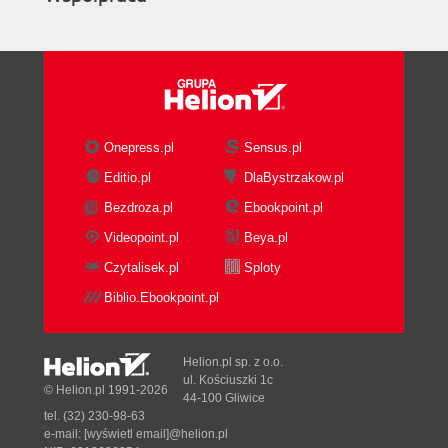
Onepress.pl
Sensus.pl
Editio.pl
DlaBystrzakow.pl
Bezdroza.pl
Ebookpoint.pl
Videopoint.pl
Beya.pl
Czytalisek.pl
Sploty
Biblio.Ebookpoint.pl
Helion.pl sp. z o.o.
ul. Kościuszki 1c
© Helion.pl 1991-2026
44-100 Gliwice
tel. (32) 230-98-63
e-mail:
[wyświetl email]@helion.pl