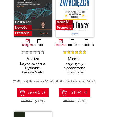
Bestseller
Nowość
Nowość
Promocja
Promocja
książka
ebook
książka
ebook
audiobook
Analiza
Mindset
bayesowska w
zwycięzcy.
Pythonie.
Sprawdzone
Osvaldo Martin
Praktyczny
strategie na drodze
Brian Tracy
przewodnik po
do sukcesu
(53,40 zł najniższa cena z 30 dni)
modelowaniu
(39,92 zł najniższa cena z 30 dni)
probabilistycznym.
Wydanie III
56.96 zł
31.94 zł
89.00zł
(-36%)
49.90zł
(-36%)