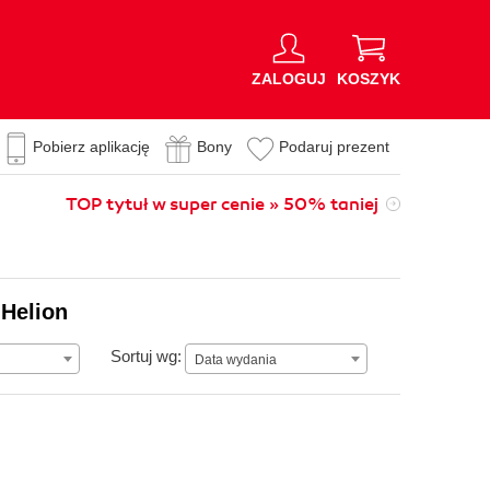
ZALOGUJ
KOSZYK
Pobierz aplikację
Bony
Podaruj prezent
TOP tytuł w super cenie » 50% taniej
 Helion
Data wydania
Sortuj wg:
Data wydania