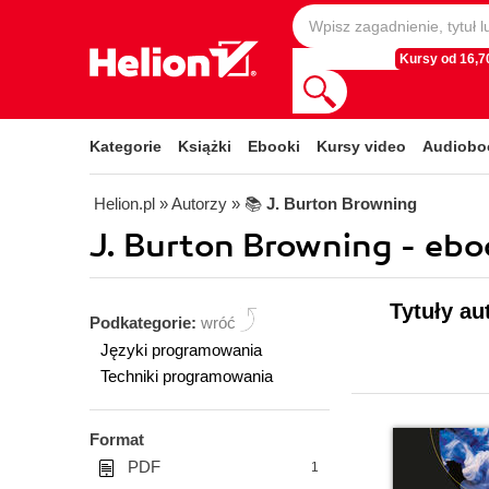
Kursy od 16,70
Kategorie
Książki
Ebooki
Kursy video
Audiobo
Helion.pl
» Autorzy
» 📚
J. Burton Browning
J. Burton Browning - ebo
Tytuły au
Podkategorie:
wróć
Języki programowania
Techniki programowania
Format
PDF
1