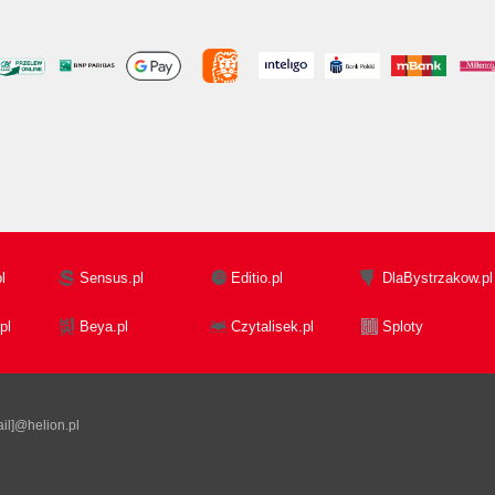
l
Sensus.pl
Editio.pl
DlaBystrzakow.pl
pl
Beya.pl
Czytalisek.pl
Sploty
il]@helion.pl