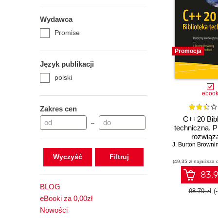
Wydawca
Promise
Promocja
Język publikacji
polski
eboo
Zakres cen
C++20 Bibl
–
techniczna. P
rozwiąz
J. Burton Browni
Wyczyść
(49,35 zł najniższa 
83.9
BLOG
98.70 zł
(
eBooki za 0,00zł
Nowości