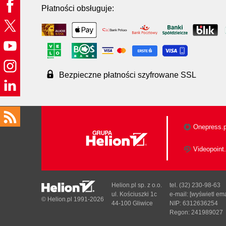
Płatności obsługuje:
Bezpieczne płatności szyfrowane SSL
Onepress.p
Videopoint.
Helion.pl sp. z o.o.
tel. (32) 230-98-63
ul. Kościuszki 1c
e-mail:
[wyświetl ema
© Helion.pl 1991-2026
44-100 Gliwice
NIP: 6312636254
Regon: 241989027