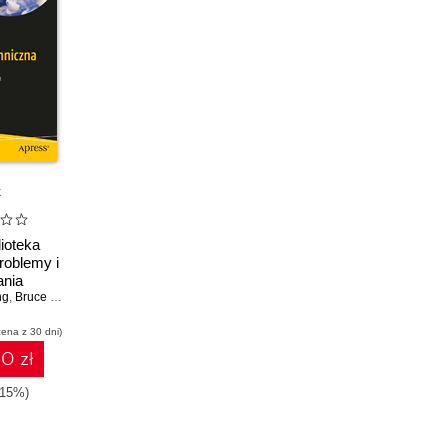
k
ioteka
roblemy i
ania
ng
,
Bruce Sutherland
cena z 30 dni)
0 zł
-15%)