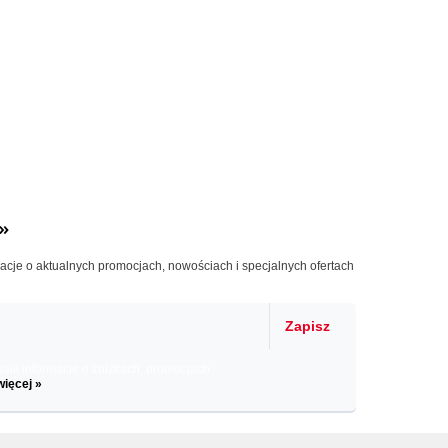
»
macje o aktualnych promocjach, nowościach i specjalnych ofertach
Zapisz
il informacje o zniżkach, promocjach
więcej »