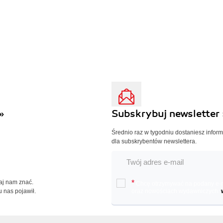
»
Subskrybuj newsletter 
Średnio raz w tygodniu dostaniesz infor
dla subskrybentów newslettera.
Daj nam znać.
*
Chcę otrzymywać na podany e-ma
u nas pojawił.
oraz nowościach wydawniczych.