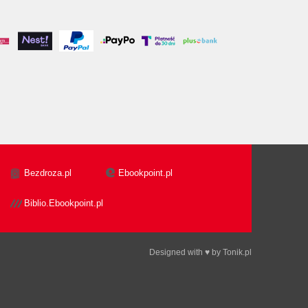
Bezdroza.pl
Ebookpoint.pl
Biblio.Ebookpoint.pl
Designed with ♥ by
Tonik.pl