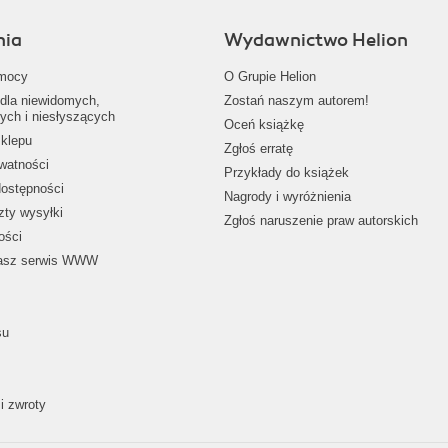
nia
Wydawnictwo Helion
mocy
O Grupie Helion
dla niewidomych,
Zostań naszym autorem!
ych i niesłyszących
Oceń książkę
klepu
Zgłoś erratę
ywatności
Przykłady do książek
dostępności
Nagrody i wyróżnienia
zty wysyłki
Zgłoś naruszenie praw autorskich
ości
nasz serwis WWW
su
i zwroty