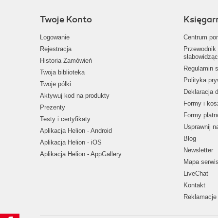
Twoje Konto
Księgar
Logowanie
Centrum po
Rejestracja
Przewodnik 
słabowidząc
Historia Zamówień
Regulamin s
Twoja biblioteka
Polityka pr
Twoje półki
Deklaracja 
Aktywuj kod na produkty
Formy i kos
Prezenty
Formy płatn
Testy i certyfikaty
Usprawnij 
Aplikacja Helion - Android
Blog
Aplikacja Helion - iOS
Newsletter
Aplikacja Helion - AppGallery
Mapa serwi
LiveChat
Kontakt
Reklamacje 