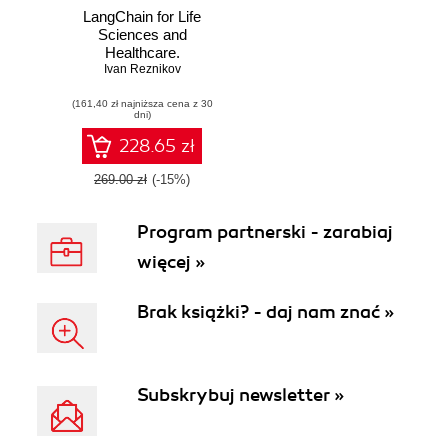
LangChain for Life
Sciences and
Healthcare.
Innovation Through
Ivan Reznikov
LLMs and
(161,40 zł najniższa cena z 30
Generative AI
dni)
Agents
228.65 zł
269.00 zł
(-15%)
Program partnerski - zarabiaj
więcej »
Brak książki? - daj nam znać »
Subskrybuj newsletter »