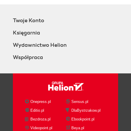
Twoje Konto
Księgarnia
Wydawnictwo Helion
Współpraca
Onepress.pl
Sensus.pl
Editio.pl
DlaBystrzakow.pl
Bezdroza.pl
Ebookpoint.pl
Videopoint.pl
Beya.pl