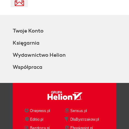
Twoje Konto
Księgarnia
Wydawnictwo Helion
Współpraca
Onepress.pl
Sensus.pl
Editio.pl
DlaBystrzakow.pl
Bezdroza.pl
Ebookpoint.pl