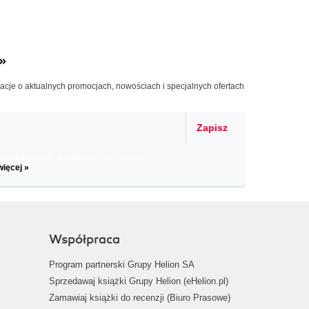
»
macje o aktualnych promocjach, nowościach i specjalnych ofertach
Zapisz
il informacje o zniżkach, promocjach
więcej »
Współpraca
Program partnerski Grupy Helion SA
Sprzedawaj książki Grupy Helion (eHelion.pl)
Zamawiaj książki do recenzji (Biuro Prasowe)