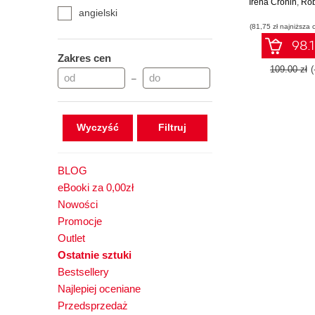
Irena Cronin
and Mixed Rea
,
Rob
angielski
the next tech 
(81,75 zł najniższa 
- Second E
98.1
Zakres cen
109.00 zł
–
Wyczyść
BLOG
eBooki za 0,00zł
Nowości
Promocje
Outlet
Ostatnie sztuki
Bestsellery
Najlepiej oceniane
Przedsprzedaż