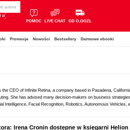
 zł
POMOC
LIVE CHAT
OD O,OOZŁ
oki
Promocje
Nowości
Bestsellery
Darmowe ebooki
is the CEO of Infinite Retina, a company based in Pasadena, Californ
ting. She has advised many decision-makers on business strategies 
ial Intelligence, Facial Recognition, Robotics, Autonomous Vehicles, a
tora: Irena Cronin dostępne w księgarni Helion