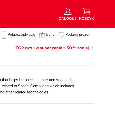
ZALOGUJ
KOSZYK
Pobierz aplikację
Bony
Podaruj prezent
TOP tytuł w super cenie » 50% taniej
ia that helps businesses enter and succeed in
related to Spatial Computing which includes
nd other related technologies.