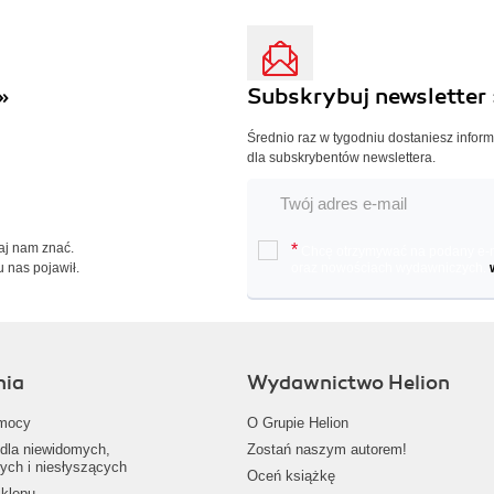
»
Subskrybuj newsletter 
Średnio raz w tygodniu dostaniesz infor
dla subskrybentów newslettera.
Daj nam znać.
*
Chcę otrzymywać na podany e-ma
u nas pojawił.
oraz nowościach wydawniczych.
nia
Wydawnictwo Helion
mocy
O Grupie Helion
dla niewidomych,
Zostań naszym autorem!
ych i niesłyszących
Oceń książkę
klepu