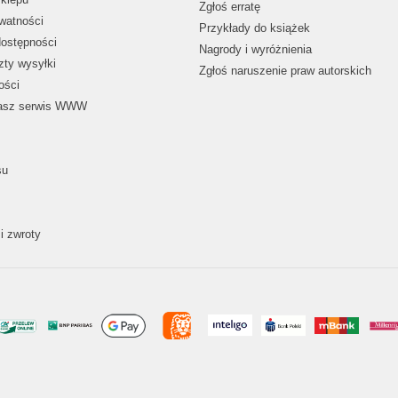
Zgłoś erratę
ywatności
Przykłady do książek
dostępności
Nagrody i wyróżnienia
zty wysyłki
Zgłoś naruszenie praw autorskich
ości
nasz serwis WWW
su
i zwroty