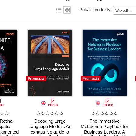
Pokaż produkty:
Wszystkie
Promocja
Promocja
ok
ebook
ebook
 Retina.
Decoding Large
The Immersive
patial
Language Models. An
Metaverse Playbook for
ugmented
exhaustive guide to
Business Leaders. A