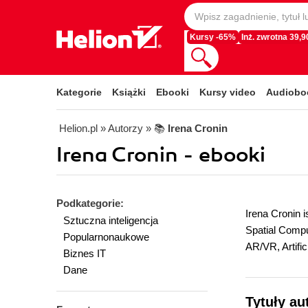
Kursy -65%
Inż. zwrotna 39,90
Kategorie
Książki
Ebooki
Kursy video
Audiobo
Helion.pl
» Autorzy
» 📚
Irena Cronin
Irena Cronin - ebooki
Podkategorie:
Irena Cronin 
Sztuczna inteligencja
Spatial Compu
Popularnonaukowe
AR/VR, Artific
Biznes IT
Dane
Tytuły au