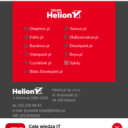
Onepress.pl
Sensus.pl
Editio.pl
DlaBystrzakow.pl
Bezdroza.pl
Ebookpoint.pl
Videopoint.pl
Beya.pl
Czytalisek.pl
Sploty
Biblio.Ebookpoint.pl
Helion.pl sp. z o.o.
ul. Kościuszki 1c
© Helion.pl 1991-2026
44-100 Gliwice
tel. (32) 230-98-63
e-mail:
[wyświetl email]@helion.pl
NIP: 6312636254
Regon: 241989027