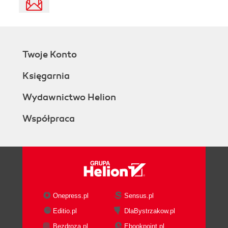
Twoje Konto
Księgarnia
Wydawnictwo Helion
Współpraca
Onepress.pl
Sensus.pl
Editio.pl
DlaBystrzakow.pl
Bezdroza.pl
Ebookpoint.pl