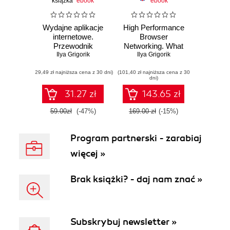
książka
ebook
ebook
Wydajne aplikacje
High Performance
internetowe.
Browser
Przewodnik
Networking. What
Ilya Grigorik
every web
Ilya Grigorik
developer should
(29,49 zł najniższa cena z 30 dni)
(101,40 zł najniższa cena z 30
know about
dni)
networking and
web performance
31.27 zł
143.65 zł
59.00zł
(-47%)
169.00 zł
(-15%)
Program partnerski - zarabiaj
więcej »
Brak książki? - daj nam znać »
Subskrybuj newsletter »