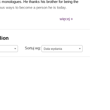
k monologues. He thanks his brother for being the
arious ways to become a person he is today.
więcej »
lion
Data wydania
Sortuj wg:
Data wydania