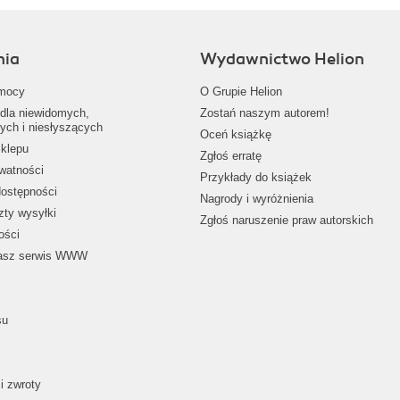
nia
Wydawnictwo Helion
mocy
O Grupie Helion
dla niewidomych,
Zostań naszym autorem!
ych i niesłyszących
Oceń książkę
klepu
Zgłoś erratę
ywatności
Przykłady do książek
dostępności
Nagrody i wyróżnienia
zty wysyłki
Zgłoś naruszenie praw autorskich
ości
nasz serwis WWW
su
i zwroty