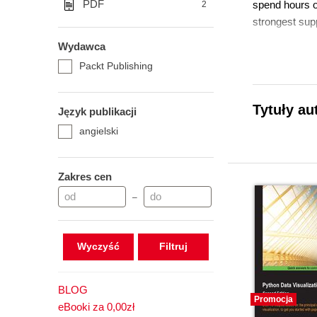
PDF
spend hours o
2
strongest supp
Wydawca
Packt Publishing
Tytuły au
Język publikacji
angielski
Zakres cen
–
Wyczyść
BLOG
Promocja
eBooki za 0,00zł