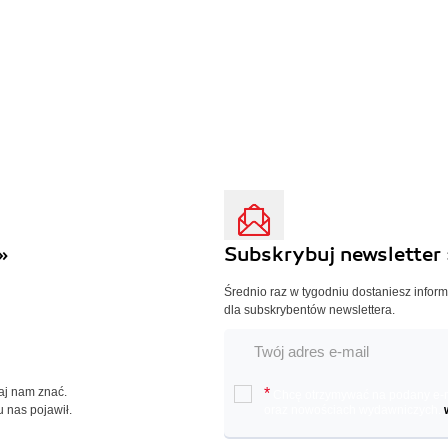
»
Subskrybuj newsletter 
Średnio raz w tygodniu dostaniesz infor
dla subskrybentów newslettera.
Daj nam znać.
*
Chcę otrzymywać na podany e-ma
u nas pojawił.
oraz nowościach wydawniczych.