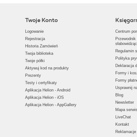
Twoje Konto
Księgar
Logowanie
Centrum po
Rejestracja
Przewodnik 
słabowidząc
Historia Zamówień
Regulamin s
Twoja biblioteka
Polityka pr
Twoje półki
Deklaracja 
Aktywuj kod na produkty
Formy i kos
Prezenty
Formy płatn
Testy i certyfikaty
Usprawnij 
Aplikacja Helion - Android
Blog
Aplikacja Helion - iOS
Newsletter
Aplikacja Helion - AppGallery
Mapa serwi
LiveChat
Kontakt
Reklamacje 