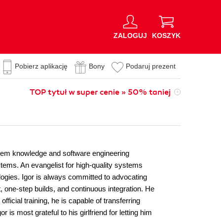
ZALOGUJ
KOSZYK
Pobierz aplikację
Bony
Podaruj prezent
TOP tytuł w super cenie » 50% taniej
stem knowledge and software engineering
ystems. An evangelist for high-quality systems
logies. Igor is always committed to advocating
 one-step builds, and continuous integration. He
icial training, he is capable of transferring
 most grateful to his girlfriend for letting him