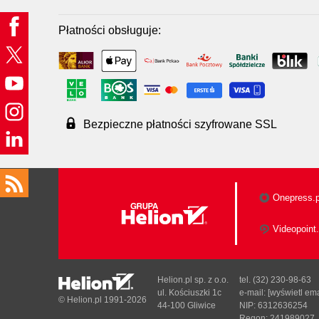
Płatności obsługuje:
Bezpieczne płatności szyfrowane SSL
Onepress.p
Videopoint.
Helion.pl sp. z o.o.
tel. (32) 230-98-63
ul. Kościuszki 1c
e-mail:
[wyświetl ema
© Helion.pl 1991-2026
44-100 Gliwice
NIP: 6312636254
Regon: 241989027