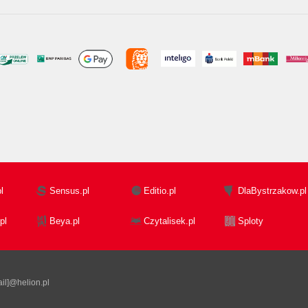
l
Sensus.pl
Editio.pl
DlaBystrzakow.pl
pl
Beya.pl
Czytalisek.pl
Sploty
il]@helion.pl