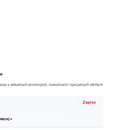
»
macje o aktualnych promocjach, nowościach i specjalnych ofertach
Zapisz
il informacje o zniżkach, promocjach
więcej »