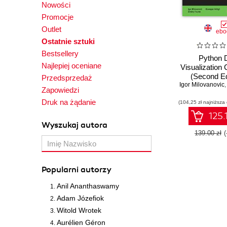
Nowości
Promocje
Outlet
ebo
Ostatnie sztuki
Bestsellery
Python 
Najlepiej oceniane
Visualization
(Second Ed
Przedsprzedaż
Igor Milovanovic
Visualize da
Zapowiedzi
Python's mos
Druk na żądanie
(104,25 zł najniższa
librari
125.
Wyszukaj autora
139.00 zł
Popularni autorzy
Anil Ananthaswamy
Adam Józefiok
Witold Wrotek
Aurélien Géron