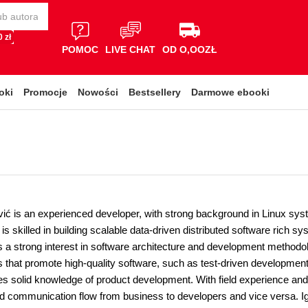
 zł
POMOC
LIVE CHAT
OD O,OOZŁ
oki
Promocje
Nowości
Bestsellery
Darmowe ebooki
vić is an experienced developer, with strong background in Linux sy
is skilled in building scalable data-driven distributed software rich s
s a strong interest in software architecture and development methodo
 that promote high-quality software, such as test-driven development,
 solid knowledge of product development. With field experience and off
communication flow from business to developers and vice versa. Igor is