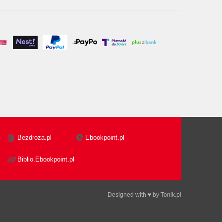
Bezdroza.pl
Ebookpoint.pl
Biblio.Ebookpoint.pl
Designed with ♥ by
Tonik.pl