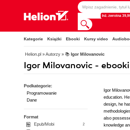
Inż. zwrotna 39,90
Kategorie
Książki
Ebooki
Kursy video
Audiobo
Helion.pl
» Autorzy
» 📚
Igor Milovanovic
Igor Milovanovic - ebooki
Podkategorie:
Igor Milovano
Programowanie
education. He 
Dane
design, he ha
methodologies
Format
also possesses
Epub/Mobi
2
knowledge and 