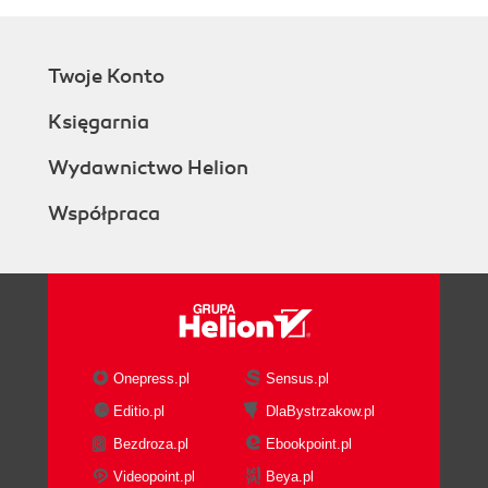
Twoje Konto
Księgarnia
Wydawnictwo Helion
Współpraca
Onepress.pl
Sensus.pl
Editio.pl
DlaBystrzakow.pl
Bezdroza.pl
Ebookpoint.pl
Videopoint.pl
Beya.pl