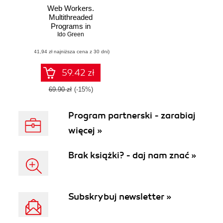
Web Workers.
Multithreaded
Programs in
JavaScript
Ido Green
(41,94 zł najniższa cena z 30 dni)
59.42 zł
69.90 zł
(-15%)
Program partnerski - zarabiaj
więcej »
Brak książki? - daj nam znać »
Subskrybuj newsletter »