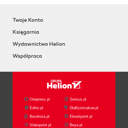
Twoje Konto
Księgarnia
Wydawnictwo Helion
Współpraca
Onepress.pl
Sensus.pl
Editio.pl
DlaBystrzakow.pl
Bezdroza.pl
Ebookpoint.pl
Videopoint.pl
Beya.pl