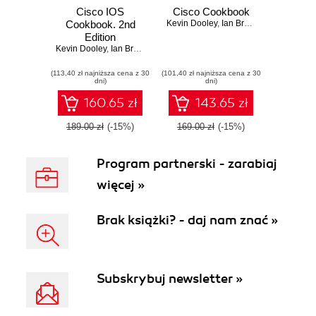
Cisco IOS
Cisco Cookbook
Cookbook. 2nd
Kevin Dooley
,
Ian Brown
Edition
Kevin Dooley
,
Ian Brown
(113,40 zł najniższa cena z 30
(101,40 zł najniższa cena z 30
dni)
dni)
160.65 zł
143.65 zł
189.00 zł
(-15%)
169.00 zł
(-15%)
Program partnerski - zarabiaj
więcej »
Brak książki? - daj nam znać »
Subskrybuj newsletter »