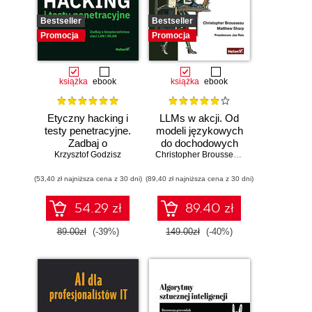
Bestseller
Bestseller
Promocja
Promocja
książka
ebook
książka
ebook
Etyczny hacking i
LLMs w akcji. Od
testy penetracyjne.
modeli językowych
Zadbaj o
do dochodowych
bezpieczeństwo
Krzysztof Godzisz
produktów
Christopher Brousseau
,
Matt Sharp
sieci LAN i WLAN
(53,40 zł najniższa cena z 30 dni)
(89,40 zł najniższa cena z 30 dni)
54.29 zł
89.40 zł
89.00zł
(-39%)
149.00zł
(-40%)