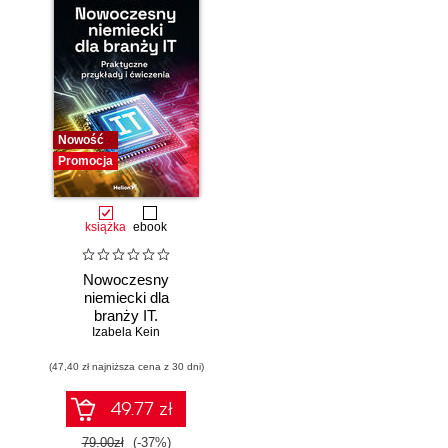
Nowość
Promocja
książka
ebook
Nowoczesny
niemiecki dla
branży IT.
Praktyczne
Izabela Kein
przykłady i
(47,40 zł najniższa cena z 30 dni)
ćwiczenia
49.77 zł
79.00zł
(-37%)