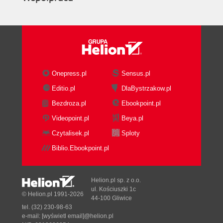
Onepress.pl
Sensus.pl
Editio.pl
DlaBystrzakow.pl
Bezdroza.pl
Ebookpoint.pl
Videopoint.pl
Beya.pl
Czytalisek.pl
Sploty
Biblio.Ebookpoint.pl
Helion.pl sp. z o.o.
ul. Kościuszki 1c
© Helion.pl 1991-2026
44-100 Gliwice
tel. (32) 230-98-63
e-mail:
[wyświetl email]@helion.pl