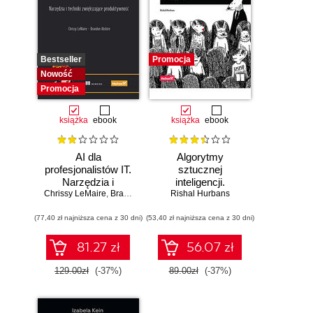
Bestseller
Promocja
Nowość
Promocja
książka
ebook
książka
ebook
AI dla
Algorytmy
profesjonalistów IT.
sztucznej
Narzędzia i
inteligencji.
Chrissy LeMaire
techniki
,
Brandon Abshire
Rishal Hurbans
Ilustrowany
zwiększające
przewodnik
(77,40 zł najniższa cena z 30 dni)
produktywność
(53,40 zł najniższa cena z 30 dni)
81.27 zł
56.07 zł
129.00zł
(-37%)
89.00zł
(-37%)