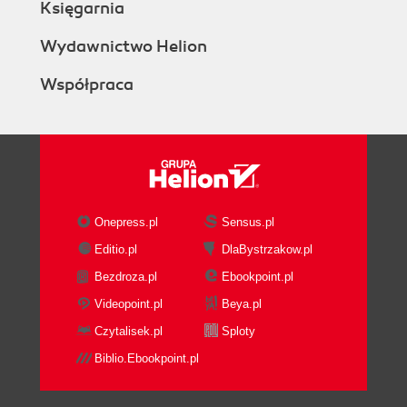
Księgarnia
Wydawnictwo Helion
Współpraca
Onepress.pl
Sensus.pl
Editio.pl
DlaBystrzakow.pl
Bezdroza.pl
Ebookpoint.pl
Videopoint.pl
Beya.pl
Czytalisek.pl
Sploty
Biblio.Ebookpoint.pl