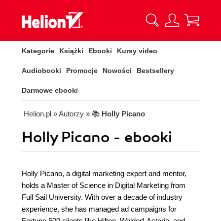
Kategorie
Książki
Ebooki
Kursy video
Audiobooki
Promocje
Nowości
Bestsellery
Darmowe ebooki
Helion.pl
» Autorzy
» 📚
Holly Picano
Holly Picano - ebooki
Holly Picano, a digital marketing expert and mentor,
holds a Master of Science in Digital Marketing from
Full Sail University. With over a decade of industry
experience, she has managed ad campaigns for
Fortune 500 clients like Hilton, Waldorf-Astoria, and