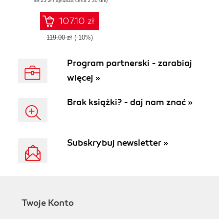
(89,25 zł najniższa cena z 30 dni)
effective prompting
for real-world
applications
107.10 zł
119.00 zł
(-10%)
Program partnerski - zarabiaj
więcej »
Brak książki? - daj nam znać »
Subskrybuj newsletter »
Twoje Konto