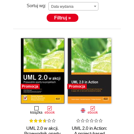
Sortuj wg:
Data wydania
Filtruj »
Promocja
Promocja
książka
ebook
ebook
UML 2.0 w akcji.
UML 2.0 in Action:
Przewodnik oparty
A project-based