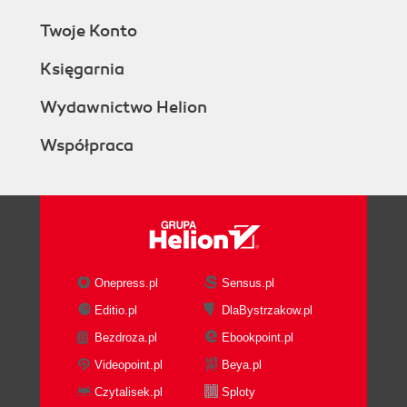
Twoje Konto
Księgarnia
Wydawnictwo Helion
Współpraca
Onepress.pl
Sensus.pl
Editio.pl
DlaBystrzakow.pl
Bezdroza.pl
Ebookpoint.pl
Videopoint.pl
Beya.pl
Czytalisek.pl
Sploty