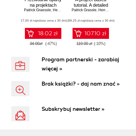
na projektach
tutorial. A detailed
Patrick Graessle
,
Henriette Baumann
Patrick Grassle
and practical book
,
Philippe Baumann
,
Henriette Baumann
,
P
and eBook walk-
(17,00 zł najniższa cena z 30 dni)
(89,25 zł najniższa cena z 30 dni)
through showing
how to apply UML
to real world
18.02 zł
107.10 zł
development
projects
34.00zł
(-47%)
119.00 zł
(-10%)
Program partnerski - zarabiaj
więcej »
Brak książki? - daj nam znać »
Subskrybuj newsletter »