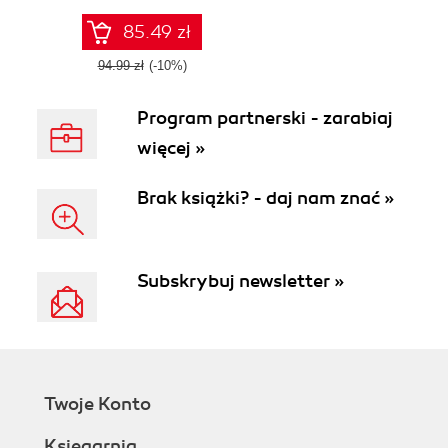
real-world project
and build your own
85.49 zł
Bitcoin price
prediction tracker
94.99 zł
(-10%)
Program partnerski - zarabiaj
więcej »
Brak książki? - daj nam znać »
Subskrybuj newsletter »
Twoje Konto
Księgarnia