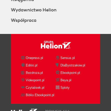
Wydawnictwo Helion
Współpraca
Onepress.pl
Sensus.pl
Editio.pl
DlaBystrzakow.pl
Bezdroza.pl
Ebookpoint.pl
Videopoint.pl
Beya.pl
Czytalisek.pl
Sploty
Biblio.Ebookpoint.pl
Helion.pl sp. z o.o.