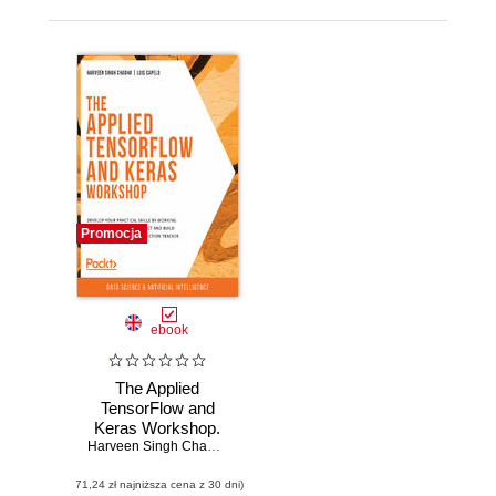
Promocja
ebook
The Applied
TensorFlow and
Keras Workshop.
Develop your
Harveen Singh Chadha
,
Luis Capelo
,
Abhranshu Bagchi
,
Achint Ch
practical skills by
(71,24 zł najniższa cena z 30 dni)
working through a