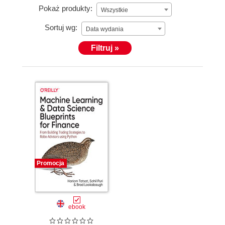
Pokaż produkty:
Wszystkie
Sortuj wg:
Data wydania
Filtruj »
Promocja
ebook