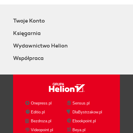
Twoje Konto
Księgarnia
Wydawnictwo Helion
Współpraca
Onepress.pl
Sensus.pl
Editio.pl
DlaBystrzakow.pl
Bezdroza.pl
Ebookpoint.pl
Videopoint.pl
Beya.pl