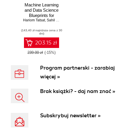
Machine Learning
and Data Science
Blueprints for
Hariom Tatsat
Finance
,
Sahil Puri
,
Brad Lookabaugh
(143,40 zł najniższa cena z 30
dni)
203.15 zł
239.00 zł
(-15%)
Program partnerski - zarabiaj
więcej »
Brak książki? - daj nam znać »
Subskrybuj newsletter »