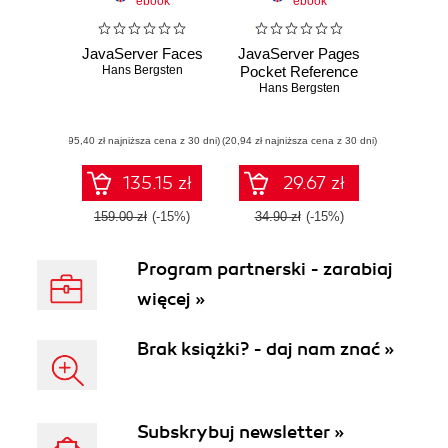
ebook
ebook
JavaServer Faces
JavaServer Pages
Hans Bergsten
Pocket Reference
Hans Bergsten
(95,40 zł najniższa cena z 30 dni)
(20,94 zł najniższa cena z 30 dni)
135.15 zł
29.67 zł
159.00 zł
(-15%)
34.90 zł
(-15%)
Program partnerski - zarabiaj
więcej »
Brak książki? - daj nam znać »
Subskrybuj newsletter »