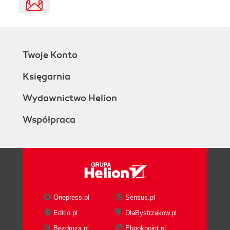
Twoje Konto
Księgarnia
Wydawnictwo Helion
Współpraca
Onepress.pl
Sensus.pl
Editio.pl
DlaBystrzakow.pl
Bezdroza.pl
Ebookpoint.pl