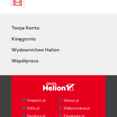
Twoje Konto
Księgarnia
Wydawnictwo Helion
Współpraca
Onepress.pl
Sensus.pl
Editio.pl
DlaBystrzakow.pl
Bezdroza.pl
Ebookpoint.pl