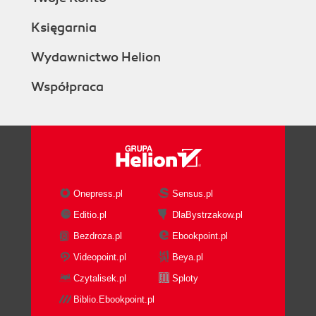
Księgarnia
Wydawnictwo Helion
Współpraca
Onepress.pl
Sensus.pl
Editio.pl
DlaBystrzakow.pl
Bezdroza.pl
Ebookpoint.pl
Videopoint.pl
Beya.pl
Czytalisek.pl
Sploty
Biblio.Ebookpoint.pl