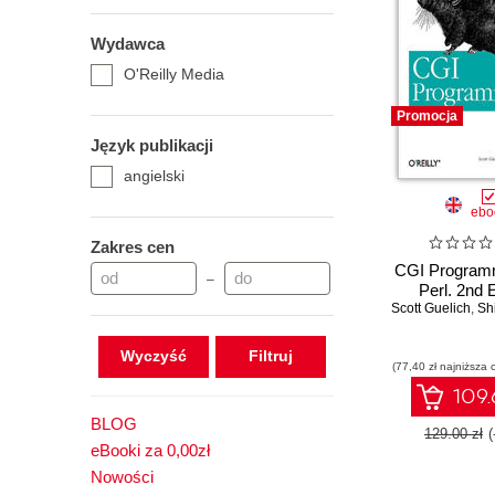
Wydawca
O'Reilly Media
Promocja
Język publikacji
angielski
ebo
Zakres cen
CGI Programm
–
Perl. 2nd E
Scott Guelich
,
Shis
Wyczyść
(77,40 zł najniższa 
109.
BLOG
129.00 zł
eBooki za 0,00zł
Nowości