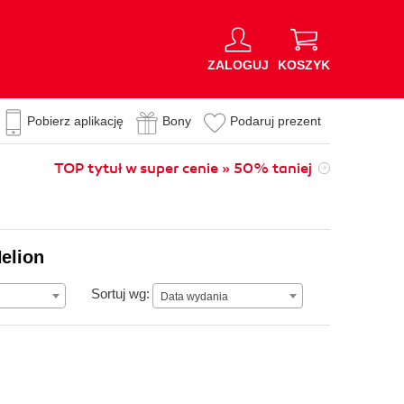
ZALOGUJ
KOSZYK
Pobierz aplikację
Bony
Podaruj prezent
TOP tytuł w super cenie » 50% taniej
elion
Data wydania
Sortuj wg:
Data wydania