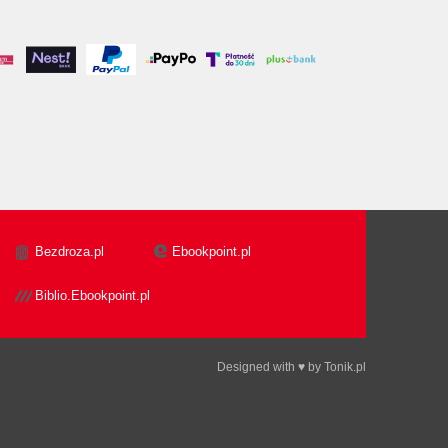
Bezdroza.pl
Ebookpoint.pl
Biblio.Ebookpoint.pl
Designed with ♥ by
Tonik.pl