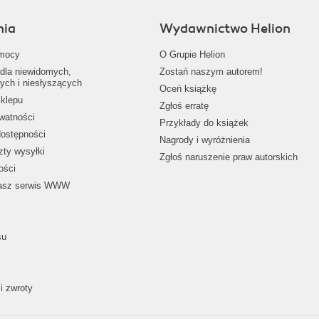
nia
Wydawnictwo Helion
mocy
O Grupie Helion
dla niewidomych,
Zostań naszym autorem!
ych i niesłyszących
Oceń książkę
klepu
Zgłoś erratę
ywatności
Przykłady do książek
dostępności
Nagrody i wyróżnienia
zty wysyłki
Zgłoś naruszenie praw autorskich
ości
nasz serwis WWW
su
i zwroty