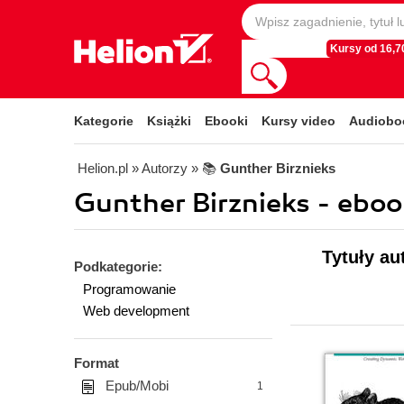
Kursy od 16,70
Kategorie
Książki
Ebooki
Kursy video
Audiobo
Helion.pl
» Autorzy
» 📚
Gunther Birznieks
Gunther Birznieks - eboo
Tytuły au
Podkategorie:
Programowanie
Web development
Format
Epub/Mobi
1