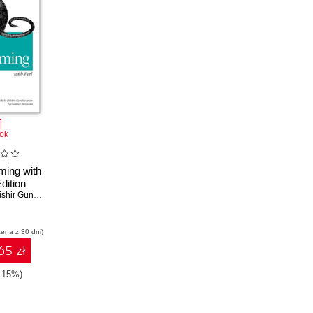
ok
ing with
dition
hir Gundavaram
,
Gunther Birznieks
cena z 30 dni)
65 zł
(-15%)