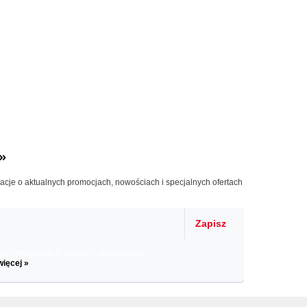
»
macje o aktualnych promocjach, nowościach i specjalnych ofertach
Zapisz
il informacje o zniżkach, promocjach
więcej »