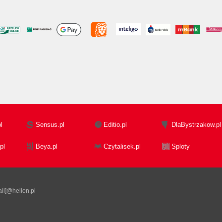
l
Sensus.pl
Editio.pl
DlaBystrzakow.pl
pl
Beya.pl
Czytalisek.pl
Sploty
il]@helion.pl