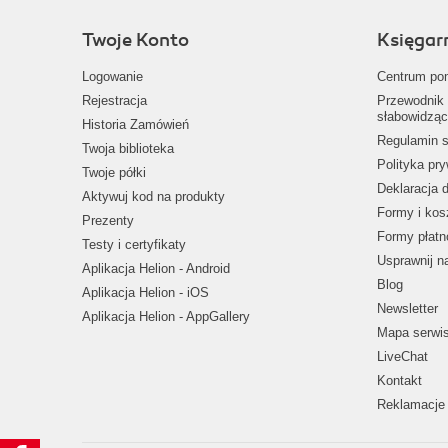
Twoje Konto
Księgar
Logowanie
Centrum po
Rejestracja
Przewodnik 
słabowidząc
Historia Zamówień
Regulamin s
Twoja biblioteka
Polityka pr
Twoje półki
Deklaracja 
Aktywuj kod na produkty
Formy i kos
Prezenty
Formy płatn
Testy i certyfikaty
Usprawnij 
Aplikacja Helion - Android
Blog
Aplikacja Helion - iOS
Newsletter
Aplikacja Helion - AppGallery
Mapa serwi
LiveChat
Kontakt
Reklamacje 