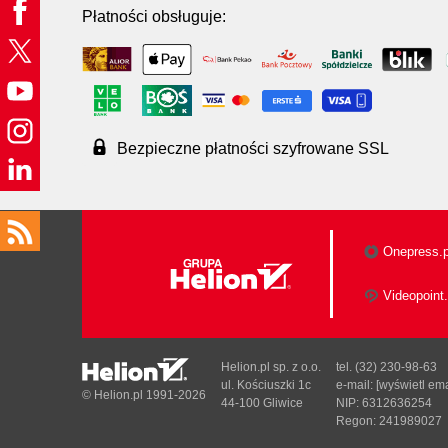
Płatności obsługuje:
Bezpieczne płatności szyfrowane SSL
Onepress.p
Videopoint.
Helion.pl sp. z o.o.
tel. (32) 230-98-63
ul. Kościuszki 1c
e-mail:
[wyświetl ema
© Helion.pl 1991-2026
44-100 Gliwice
NIP: 6312636254
Regon: 241989027