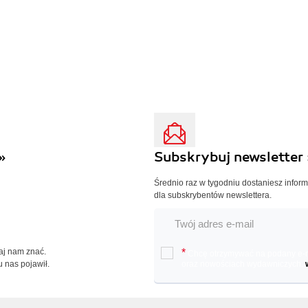
»
Subskrybuj newsletter 
Średnio raz w tygodniu dostaniesz infor
dla subskrybentów newslettera.
Daj nam znać.
*
Chcę otrzymywać na podany e-ma
u nas pojawił.
oraz nowościach wydawniczych.