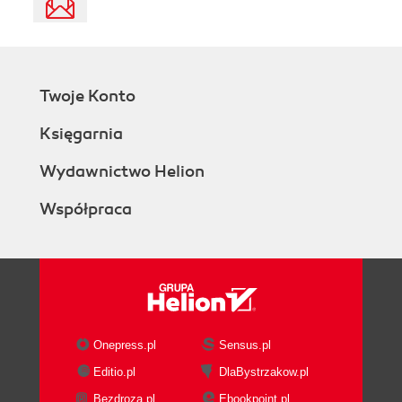
Twoje Konto
Księgarnia
Wydawnictwo Helion
Współpraca
Onepress.pl
Sensus.pl
Editio.pl
DlaBystrzakow.pl
Bezdroza.pl
Ebookpoint.pl