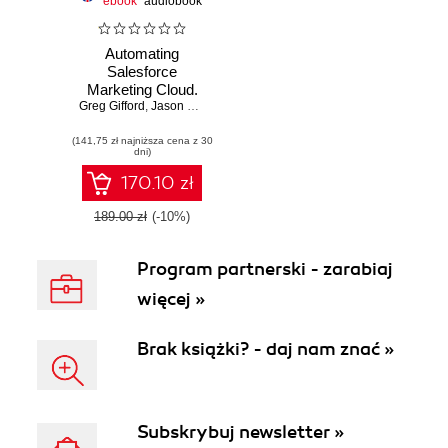
ebook
audiobook
Automating
Salesforce
Marketing Cloud.
Greg Gifford
Reap all the
,
Jason Hanshaw
,
Guilda Hilaire
benefits of the
(141,75 zł najniższa cena z 30
SFMC platform
dni)
and increase your
productivity with
170.10 zł
the help of real-
world examples
189.00 zł
(-10%)
Program partnerski - zarabiaj
więcej »
Brak książki? - daj nam znać »
Subskrybuj newsletter »