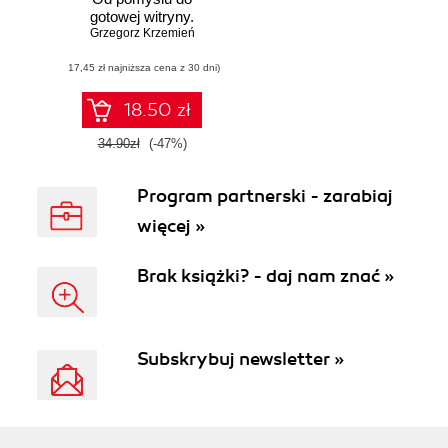
gotowej witryny.
Grzegorz Krzemień
Poradnik
menedżera
(17,45 zł najniższa cena z 30 dni)
18.50 zł
34.90zł
(-47%)
Program partnerski - zarabiaj
więcej »
Brak książki? - daj nam znać »
Subskrybuj newsletter »