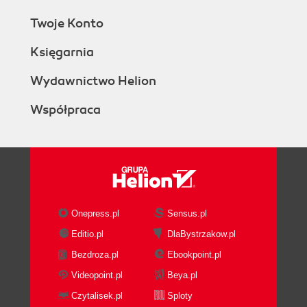
Twoje Konto
Księgarnia
Wydawnictwo Helion
Współpraca
Onepress.pl
Sensus.pl
Editio.pl
DlaBystrzakow.pl
Bezdroza.pl
Ebookpoint.pl
Videopoint.pl
Beya.pl
Czytalisek.pl
Sploty