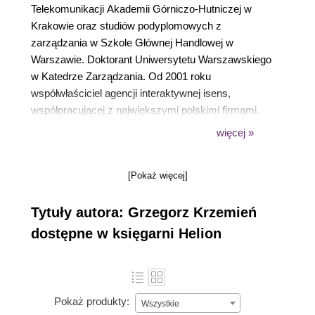
Telekomunikacji Akademii Górniczo-Hutniczej w
Krakowie oraz studiów podyplomowych z
zarządzania w Szkole Głównej Handlowej w
Warszawie. Doktorant Uniwersytetu Warszawskiego
w Katedrze Zarządzania. Od 2001 roku
współwłaściciel agencji interaktywnej isens,
współpracującej z największymi polskimi firmami.
Od 2008 roku, po pierwszej na polskim rynku
więcej »
interaktywnym fuzji dwóch agencji: isens i Conecto,
jest wiceprezesem nowo powstałej firmy
[Pokaż więcej]
GoldenSubmarine. W firmie odpowiada za jakość
realizacji projektów.
Tytuły autora: Grzegorz Krzemień
dostępne w księgarni Helion
Pokaż produkty:
Wszystkie