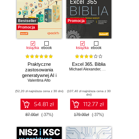
Bestseller
Promocja
Promocja
książka
ebook
książka
ebook
Praktyczne
Excel 365. Biblia
zastosowania
Michael Alexander
,
Dick Kusleika
generatywnej AI i
Valentina Alto
ChatGPT.
Wykorzystaj
(52,20 zł najniższa cena z 30 dni)
potencjał inżynierii
(107,40 zł najniższa cena z 30
dni)
promptów z
technologiami
54.81 zł
112.77 zł
OpenAI dla
zwiększenia
87.00zł
(-37%)
179.00zł
(-37%)
produktywności i
kreatywności.
Wydanie II