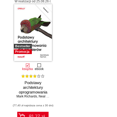
W realizacji od 25.08.26 r.
Bestseller
Promocja
książka
ebook
Podstawy
architektury
oprogramowania
Mark Richards
dla inżynierów.
,
Neal Ford
Wydanie II
(77,40 zł najniższa cena z 30 dni)
81.27 zł