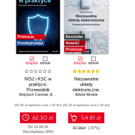
Promocja
Bestseller
Przedsprzedaż
Nowość
Promocja
książka
ebook
książka
ebook
NIS2 i KSC w
Niezawodne
praktyce.
układy
Przewodnik
elektroniczne.
Wojciech Ciemski
wdrożeniowy dla
,
Bartłomiej Wieczorek
Witold Wrotek
Podręcznik
organizacji
konstruktora
(62,30 zł najniższa cena z 30 dni)
(52,20 zł najniższa cena z 30 dni)
62.30 zł
54.81 zł
Do 24.08.26
87.00zł
(-37%)
Oszczędzasz 30%!