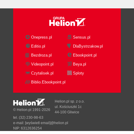
Onepress.pl
Sensus.pl
Editio.pl
DlaBystrzakow.pl
Bezdroza.pl
Ebookpoint.pl
Videopoint.pl
Beya.pl
Czytalisek.pl
Sploty
Biblio.Ebookpoint.pl
Helion.pl sp. z o.o.
ul. Kościuszki 1c
© Helion.pl 1991-2026
44-100 Gliwice
tel. (32) 230-98-63
e-mail:
[wyświetl email]@helion.pl
NIP: 6312636254
Regon: 241989027