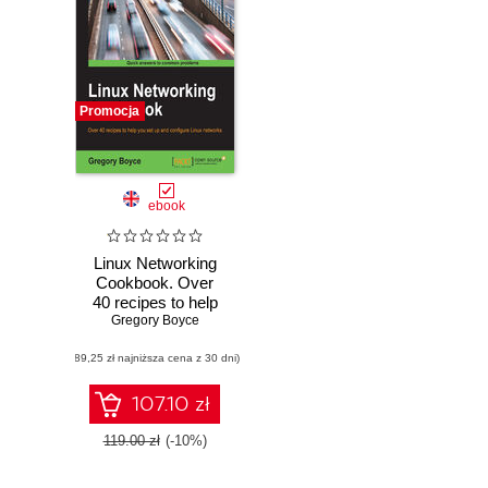
Promocja
ebook
Linux Networking
Cookbook. Over
40 recipes to help
you set up and
Gregory Boyce
configure Linux
(89,25 zł najniższa cena z 30 dni)
networks
107.10 zł
119.00 zł
(-10%)