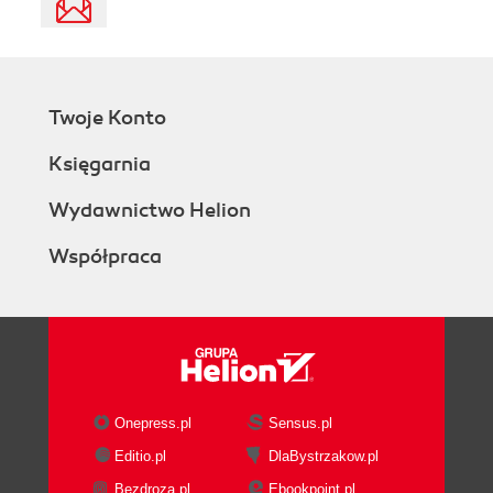
Twoje Konto
Księgarnia
Wydawnictwo Helion
Współpraca
Onepress.pl
Sensus.pl
Editio.pl
DlaBystrzakow.pl
Bezdroza.pl
Ebookpoint.pl