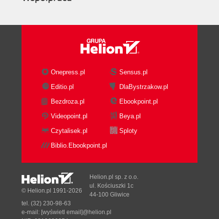
Onepress.pl
Sensus.pl
Editio.pl
DlaBystrzakow.pl
Bezdroza.pl
Ebookpoint.pl
Videopoint.pl
Beya.pl
Czytalisek.pl
Sploty
Biblio.Ebookpoint.pl
Helion.pl sp. z o.o.
ul. Kościuszki 1c
© Helion.pl 1991-2026
44-100 Gliwice
tel. (32) 230-98-63
e-mail:
[wyświetl email]@helion.pl