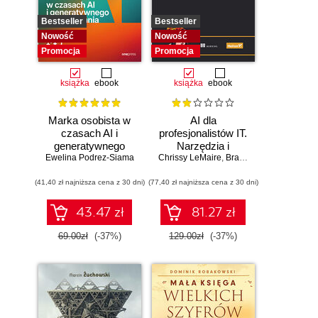
Bestseller
Bestseller
Nowość
Nowość
Promocja
Promocja
książka
ebook
książka
ebook
Marka osobista w
AI dla
czasach AI i
profesjonalistów IT.
generatywnego
Narzędzia i
Ewelina Podrez-Siama
wyszukiwania
Chrissy LeMaire
techniki
,
Brandon Abshire
zwiększające
(41,40 zł najniższa cena z 30 dni)
(77,40 zł najniższa cena z 30 dni)
produktywność
43.47 zł
81.27 zł
69.00zł
(-37%)
129.00zł
(-37%)