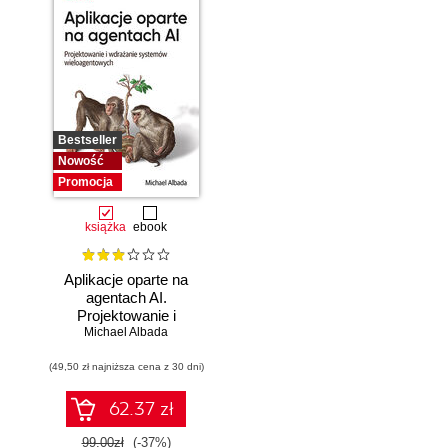
Bestseller
Nowość
Promocja
książka
ebook
Aplikacje oparte na
agentach AI.
Projektowanie i
Michael Albada
wdrażanie
systemów
(49,50 zł najniższa cena z 30 dni)
wieloagentowych
62.37 zł
99.00zł
(-37%)