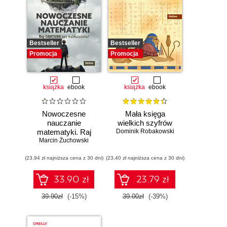
Bestseller
Bestseller
Promocja
Promocja
książka
ebook
książka
ebook
Nowoczesne
Mała księga
nauczanie
wielkich szyfrów
matematyki. Raj
Dominik Robakowski
Marcin Żuchowski
Cantora bez
kalkulatora?
(23,94 zł najniższa cena z 30 dni)
(23,40 zł najniższa cena z 30 dni)
33.90 zł
23.79 zł
39.90zł
(-15%)
39.00zł
(-39%)