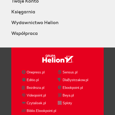
Twoje Konto
Księgarnia
Wydawnictwo Helion
Współpraca
Onepress.pl
Sensus.pl
Editio.pl
DlaBystrzakow.pl
Bezdroza.pl
Ebookpoint.pl
Videopoint.pl
Beya.pl
Czytalisek.pl
Sploty
Biblio.Ebookpoint.pl