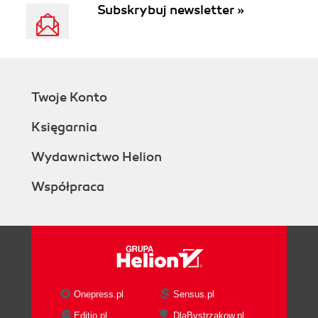
Subskrybuj newsletter »
Twoje Konto
Księgarnia
Wydawnictwo Helion
Współpraca
Onepress.pl
Sensus.pl
Editio.pl
DlaBystrzakow.pl