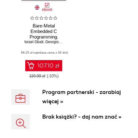
ebook
Bare-Metal
Embedded C
Programming.
Israel Gbati
Develop high-
,
Georgios Papanikolaou
performance
(89,25 zł najniższa cena z 30 dni)
embedded
systems with C for
Arm
107.10 zł
microcontrollers
119.00 zł
(-10%)
Program partnerski - zarabiaj
więcej »
Brak książki? - daj nam znać »