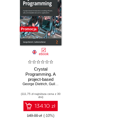
Promocja
ebook
Crystal
Programming. A
project-based
George Dietrich
introduction to
,
Guilherme Bernal
building efficient,
(111,75 zł najniższa cena z 30
safe, and readable
dni)
web and CLI
applications
134.10 zł
149.00 zł
(-10%)