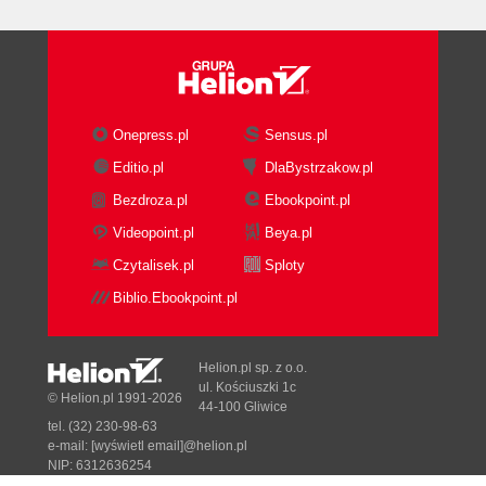
Onepress.pl
Sensus.pl
Editio.pl
DlaBystrzakow.pl
Bezdroza.pl
Ebookpoint.pl
Videopoint.pl
Beya.pl
Czytalisek.pl
Sploty
Biblio.Ebookpoint.pl
Helion.pl sp. z o.o.
ul. Kościuszki 1c
© Helion.pl 1991-2026
44-100 Gliwice
tel. (32) 230-98-63
e-mail:
[wyświetl email]@helion.pl
NIP: 6312636254
Regon: 241989027