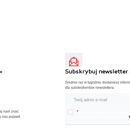
»
Subskrybuj newsletter 
Średnio raz w tygodniu dostaniesz infor
dla subskrybentów newslettera.
Daj nam znać.
*
Chcę otrzymywać na podany e-ma
u nas pojawił.
oraz nowościach wydawniczych.