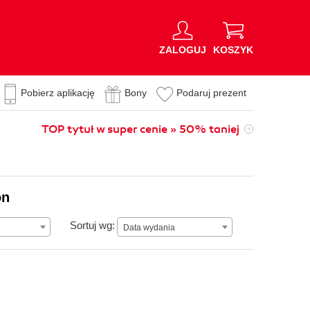
ZALOGUJ
KOSZYK
Pobierz aplikację
Bony
Podaruj prezent
TOP tytuł w super cenie » 50% taniej
on
Data wydania
Sortuj wg:
Data wydania