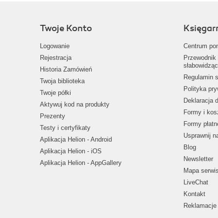
Twoje Konto
Księgar
Logowanie
Centrum po
Rejestracja
Przewodnik 
słabowidząc
Historia Zamówień
Regulamin s
Twoja biblioteka
Polityka pr
Twoje półki
Deklaracja 
Aktywuj kod na produkty
Formy i kos
Prezenty
Formy płatn
Testy i certyfikaty
Usprawnij 
Aplikacja Helion - Android
Blog
Aplikacja Helion - iOS
Newsletter
Aplikacja Helion - AppGallery
Mapa serwi
LiveChat
Kontakt
Reklamacje 