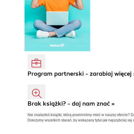
Program partnerski - zarabiaj więcej 
Brak książki? - daj nam znać »
Nie znalazłeś książki, którą powinniśmy mieć w naszej ofercie? 
Dołożymy wszelkich starań, by wskazany tytuł jak najszybciej się 