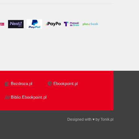
Bezdroza.pl
Ebookpoint.pl
Biblio.Ebookpoint.pl
Designed with ♥ by
Tonik.pl