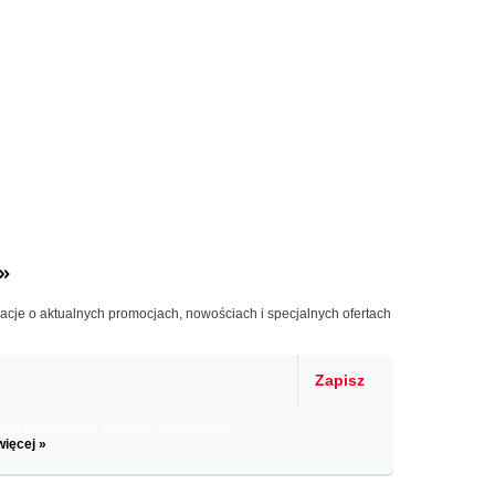
»
macje o aktualnych promocjach, nowościach i specjalnych ofertach
Zapisz
il informacje o zniżkach, promocjach
więcej »