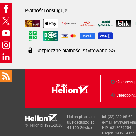
Płatności obsługuje:
Bezpieczne płatności szyfrowane SSL
Onepress.p
Videopoint.
Helion.pl sp. z o.o.
tel. (32) 230-98-63
ul. Kościuszki 1c
e-mail:
[wyświetl ema
© Helion.pl 1991-2026
44-100 Gliwice
NIP: 6312636254
Regon: 241989027