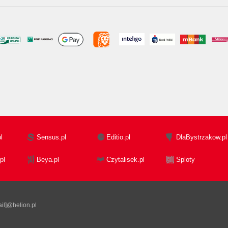
l
Sensus.pl
Editio.pl
DlaBystrzakow.pl
pl
Beya.pl
Czytalisek.pl
Sploty
il]@helion.pl