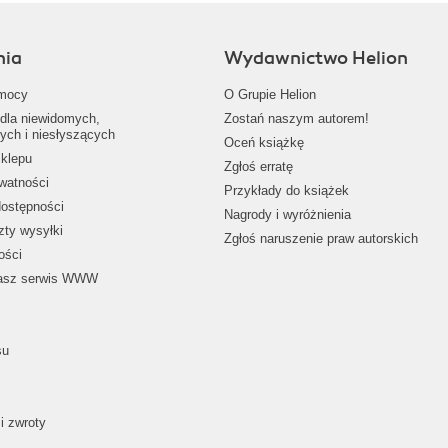
nia
Wydawnictwo Helion
mocy
O Grupie Helion
dla niewidomych,
Zostań naszym autorem!
ych i niesłyszących
Oceń książkę
klepu
Zgłoś erratę
ywatności
Przykłady do książek
dostępności
Nagrody i wyróżnienia
zty wysyłki
Zgłoś naruszenie praw autorskich
ości
nasz serwis WWW
su
i zwroty