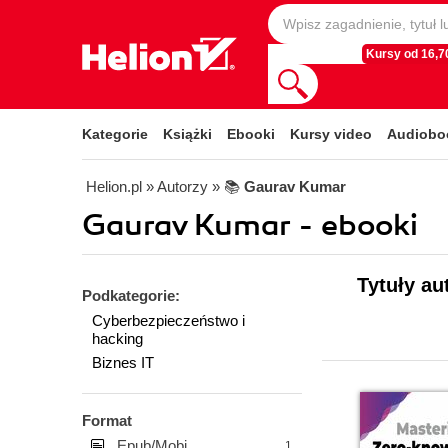
Kursy od 16,70
Kategorie
Książki
Ebooki
Kursy video
Audiobo
Helion.pl
» Autorzy
» 📚
Gaurav Kumar
Gaurav Kumar - ebooki
Tytuły au
Podkategorie:
Cyberbezpieczeństwo i
hacking
Biznes IT
Format
Epub/Mobi
1