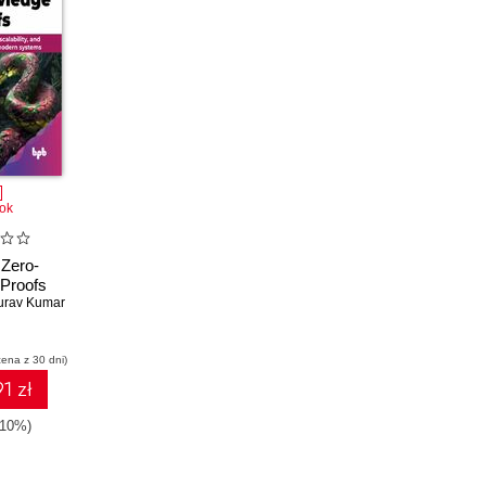
ok
 Zero-
Proofs
urav Kumar
cena z 30 dni)
1 zł
-10%)