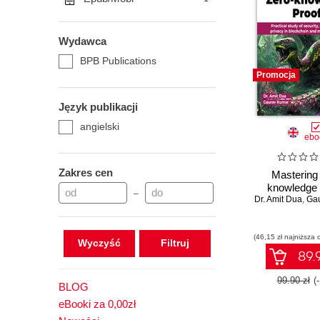
Wydawca
BPB Publications
Promocja
Język publikacji
angielski
ebo
Zakres cen
Mastering
knowledge 
–
Dr. Amit Dua
,
Ga
(46,15 zł najniższa 
Wyczyść
89.9
99.90 zł
(
BLOG
eBooki za 0,00zł