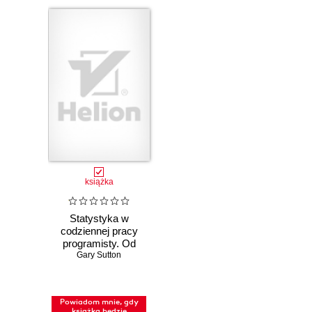
książka
Statystyka w
codziennej pracy
programisty. Od
teorii do kodu w
Gary Sutton
Pythonie
Powiadom mnie, gdy
książka będzie