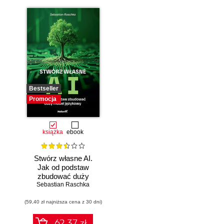
Bestseller
Promocja
książka
ebook
Stwórz własne AI.
Jak od podstaw
zbudować duży
model językowy
Sebastian Raschka
(59,40 zł najniższa cena z 30 dni)
62.37 zł