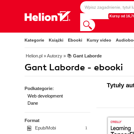
Kursy od 16,70
Kategorie
Książki
Ebooki
Kursy video
Audiobo
Helion.pl
» Autorzy
» 📚
Gant Laborde
Gant Laborde - ebooki
Tytuły au
Podkategorie:
Web development
Dane
Format
Epub/Mobi
1