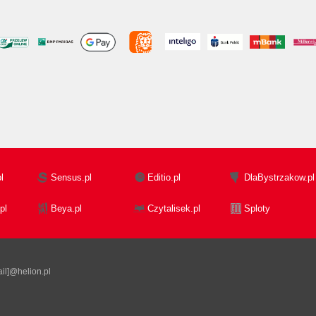
l
Sensus.pl
Editio.pl
DlaBystrzakow.pl
pl
Beya.pl
Czytalisek.pl
Sploty
il]@helion.pl