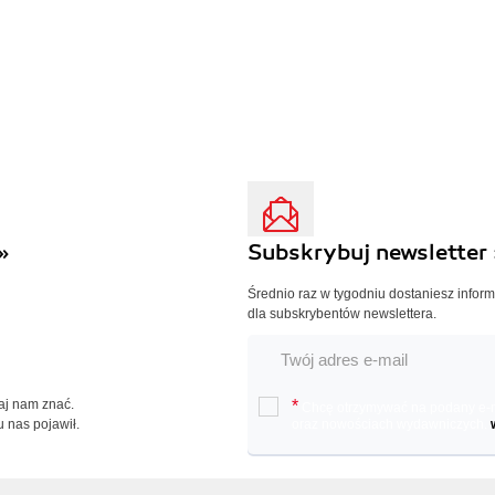
»
Subskrybuj newsletter 
Średnio raz w tygodniu dostaniesz infor
dla subskrybentów newslettera.
Daj nam znać.
*
Chcę otrzymywać na podany e-ma
u nas pojawił.
oraz nowościach wydawniczych.