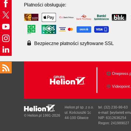
Płatności obsługuje:
Bezpieczne płatności szyfrowane SSL
Onepress.p
Videopoint.
Helion.pl sp. z o.o.
tel. (32) 230-98-63
ul. Kościuszki 1c
e-mail:
[wyświetl ema
© Helion.pl 1991-2026
44-100 Gliwice
NIP: 6312636254
Regon: 241989027