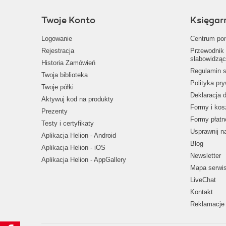
Twoje Konto
Księgar
Logowanie
Centrum po
Rejestracja
Przewodnik 
słabowidząc
Historia Zamówień
Regulamin s
Twoja biblioteka
Polityka pr
Twoje półki
Deklaracja 
Aktywuj kod na produkty
Formy i kos
Prezenty
Formy płatn
Testy i certyfikaty
Usprawnij 
Aplikacja Helion - Android
Blog
Aplikacja Helion - iOS
Newsletter
Aplikacja Helion - AppGallery
Mapa serwi
LiveChat
Kontakt
Reklamacje 