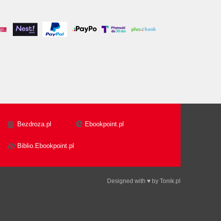
Bezdroza.pl
Ebookpoint.pl
Biblio.Ebookpoint.pl
Designed with ♥ by
Tonik.pl