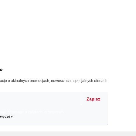
»
macje o aktualnych promocjach, nowościach i specjalnych ofertach
Zapisz
il informacje o zniżkach, promocjach
więcej »