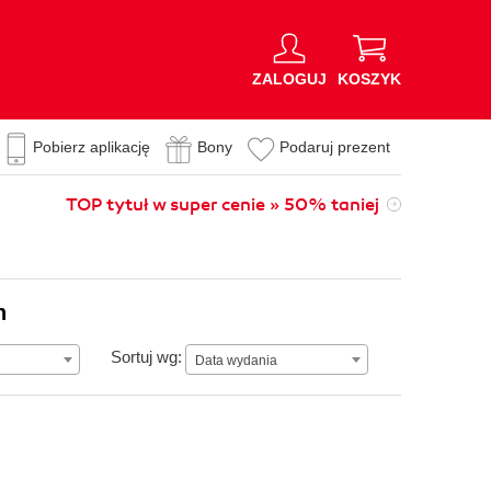
ZALOGUJ
KOSZYK
Pobierz aplikację
Bony
Podaruj prezent
TOP tytuł w super cenie » 50% taniej
n
Data wydania
Sortuj wg:
Data wydania