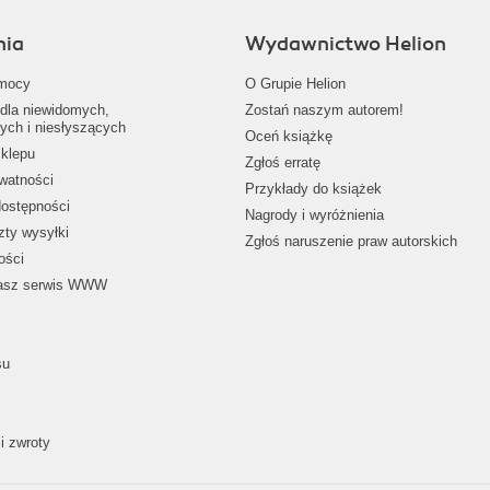
nia
Wydawnictwo Helion
mocy
O Grupie Helion
dla niewidomych,
Zostań naszym autorem!
ych i niesłyszących
Oceń książkę
klepu
Zgłoś erratę
ywatności
Przykłady do książek
dostępności
Nagrody i wyróżnienia
zty wysyłki
Zgłoś naruszenie praw autorskich
ości
nasz serwis WWW
su
i zwroty