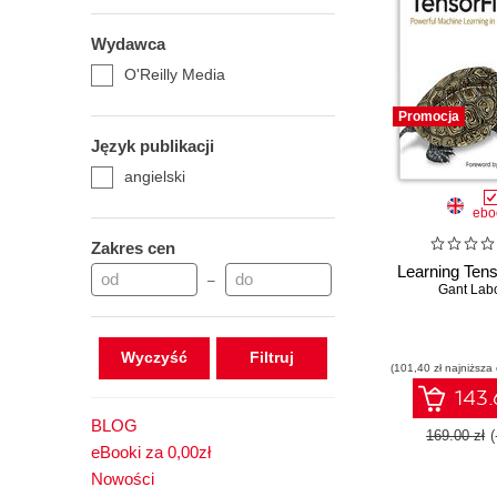
Wydawca
O'Reilly Media
Promocja
Język publikacji
angielski
ebo
Zakres cen
Learning Tens
–
Gant Lab
Wyczyść
(101,40 zł najniższa
143.
BLOG
169.00 zł
eBooki za 0,00zł
Nowości