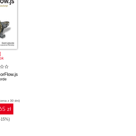
ok
orFlow.js
orde
 cena z 30 dni)
65 zł
(-15%)