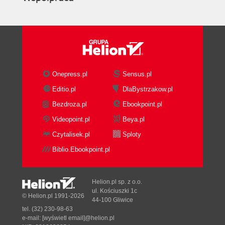
Onepress.pl
Sensus.pl
Editio.pl
DlaBystrzakow.pl
Bezdroza.pl
Ebookpoint.pl
Videopoint.pl
Beya.pl
Czytalisek.pl
Sploty
Biblio.Ebookpoint.pl
Helion.pl sp. z o.o.
ul. Kościuszki 1c
© Helion.pl 1991-2026
44-100 Gliwice
tel. (32) 230-98-63
e-mail:
[wyświetl email]@helion.pl