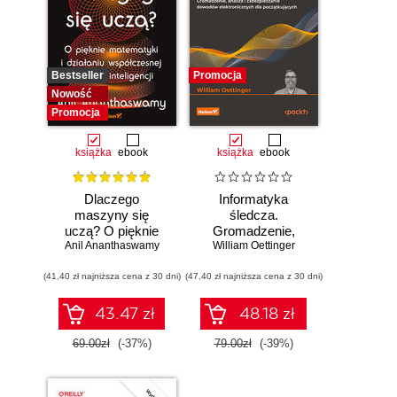
Bestseller
Promocja
Nowość
Promocja
książka
ebook
książka
ebook
Dlaczego
Informatyka
maszyny się
śledcza.
uczą? O pięknie
Gromadzenie,
Anil Ananthaswamy
matematyki i
William Oettinger
analiza i
działaniu
zabezpieczanie
(41,40 zł najniższa cena z 30 dni)
współczesnej
(47,40 zł najniższa cena z 30 dni)
dowodów
sztucznej
elektronicznych dla
inteligencji
początkujących.
43.47 zł
48.18 zł
Wydanie II
69.00zł
(-37%)
79.00zł
(-39%)