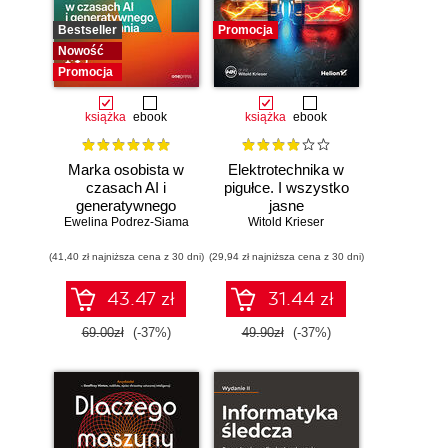
Bestseller
Promocja
Nowość
Promocja
książka
ebook
książka
ebook
Marka osobista w
Elektrotechnika w
czasach AI i
pigułce. I wszystko
generatywnego
jasne
Ewelina Podrez-Siama
wyszukiwania
Witold Krieser
(41,40 zł najniższa cena z 30 dni)
(29,94 zł najniższa cena z 30 dni)
43.47 zł
31.44 zł
69.00zł
(-37%)
49.90zł
(-37%)