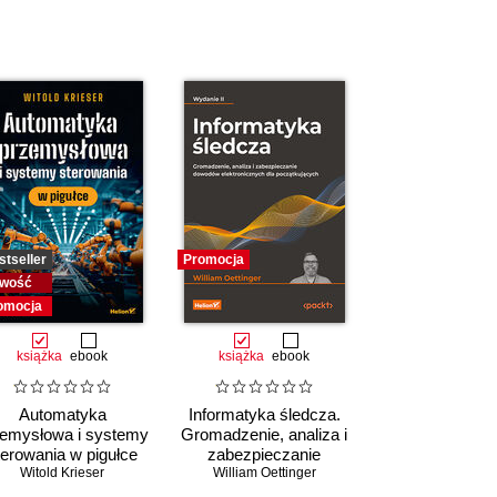
stseller
Promocja
wość
omocja
książka
ebook
książka
ebook
Automatyka
Informatyka śledcza.
zemysłowa i systemy
Gromadzenie, analiza i
terowania w pigułce
zabezpieczanie
Witold Krieser
William Oettinger
dowodów
elektronicznych dla