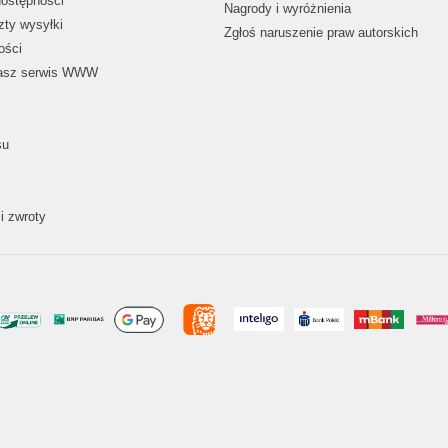
dostępności
Nagrody i wyróżnienia
zty wysyłki
Zgłoś naruszenie praw autorskich
ości
nasz serwis WWW
su
i zwroty