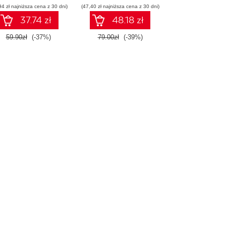
94 zł najniższa cena z 30 dni)
(47,40 zł najniższa cena z 30 dni)
początkujących.
Wydanie II
37.74 zł
48.18 zł
59.90zł
(-37%)
79.00zł
(-39%)