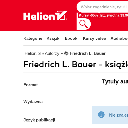
Kursy -65%
Inż. zwrotna 39,90
Kategorie
Książki
Ebooki
Kursy video
Audiobo
Helion.pl
» Autorzy
» 📚
Friedrich L. Bauer
Friedrich L. Bauer - książ
Tytuły au
Format
Wydawca
Nie znale
Język publikacji