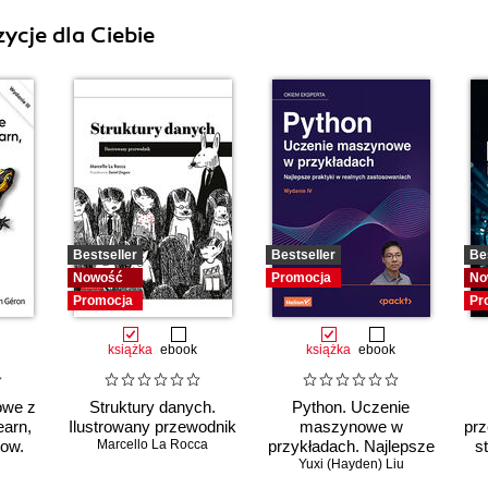
ycje dla Ciebie
Bestseller
Bestseller
Be
Nowość
Promocja
No
Promocja
Pr
książka
ebook
książka
ebook
owe z
Struktury danych.
Python. Uczenie
earn,
Ilustrowany przewodnik
maszynowe w
pr
low.
Marcello La Rocca
przykładach. Najlepsze
s
praktyki w realnych
Yuxi (Hayden) Liu
zastosowaniach.