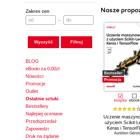
Nasze propoz
Zakres cen
–
Wyczyść
BLOG
eBooki za 0,00zł
Bestseller
Nowości
Promocja
Promocje
Outlet
Ostatnie sztuki
książka
ebook
Bestsellery
Najlepiej oceniane
Uczenie maszyn
Przedsprzedaż
użyciem Scikit-L
Keras i TensorF
Zapowiedzi
Aurélien Géron
Wydanie III
Druk na żądanie