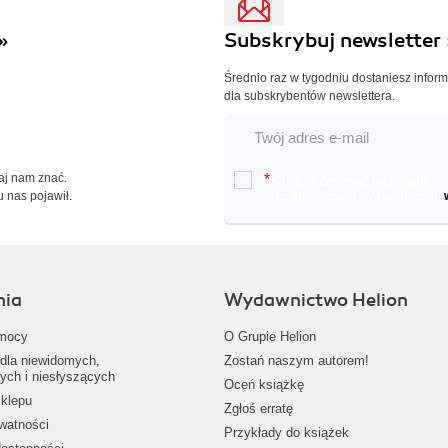
»
Subskrybuj newsletter 
Średnio raz w tygodniu dostaniesz infor
dla subskrybentów newslettera.
Daj nam znać.
*
Chcę otrzymywać na podany e-ma
u nas pojawił.
oraz nowościach wydawniczych.
nia
Wydawnictwo Helion
mocy
O Grupie Helion
dla niewidomych,
Zostań naszym autorem!
ych i niesłyszących
Oceń książkę
klepu
Zgłoś erratę
ywatności
Przykłady do książek