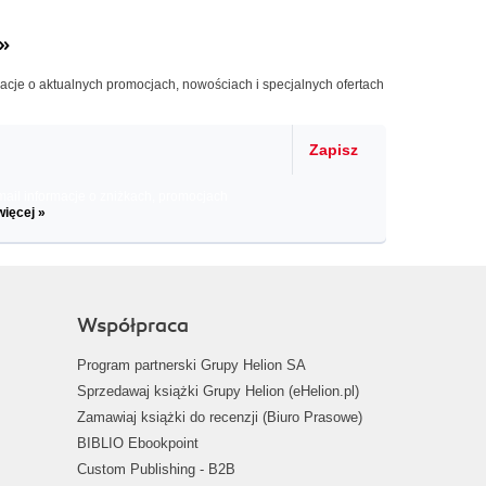
»
macje o aktualnych promocjach, nowościach i specjalnych ofertach
Zapisz
il informacje o zniżkach, promocjach
więcej »
Współpraca
Program partnerski Grupy Helion SA
Sprzedawaj książki Grupy Helion (eHelion.pl)
Zamawiaj książki do recenzji (Biuro Prasowe)
BIBLIO Ebookpoint
Custom Publishing - B2B