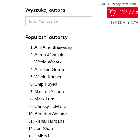
(107,40 zł najniższa cena 
Wyszukaj autora
112.77 z
179.00zł
(-37%
Popularni autorzy
Anil Ananthaswamy
Adam Józefiok
Witold Wrotek
Aurélien Géron
Witold Krieser
Chip Huyen
Michael Albada
Mark Lutz
Chrissy LeMaire
Brandon Abshire
Rishal Hurbans
Jun Shan
Haibin Li