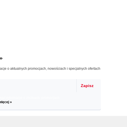
»
macje o aktualnych promocjach, nowościach i specjalnych ofertach
Zapisz
il informacje o zniżkach, promocjach
więcej »