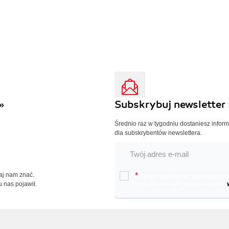
»
Subskrybuj newsletter 
Średnio raz w tygodniu dostaniesz infor
dla subskrybentów newslettera.
Daj nam znać.
*
Chcę otrzymywać na podany e-ma
u nas pojawił.
oraz nowościach wydawniczych.