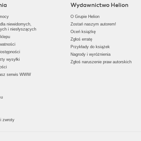
nia
Wydawnictwo Helion
mocy
O Grupie Helion
dla niewidomych,
Zostań naszym autorem!
ych i niesłyszących
Oceń książkę
klepu
Zgłoś erratę
ywatności
Przykłady do książek
dostępności
Nagrody i wyróżnienia
zty wysyłki
Zgłoś naruszenie praw autorskich
ości
nasz serwis WWW
su
i zwroty