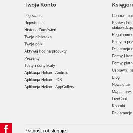
Twoje Konto
Księgar
Logowanie
Centrum po
Rejestracja
Przewodnik 
słabowidząc
Historia Zamówień
Regulamin s
Twoja biblioteka
Polityka pr
Twoje półki
Deklaracja 
Aktywuj kod na produkty
Formy i kos
Prezenty
Formy płatn
Testy i certyfikaty
Usprawnij 
Aplikacja Helion - Android
Blog
Aplikacja Helion - iOS
Newsletter
Aplikacja Helion - AppGallery
Mapa serwi
LiveChat
Kontakt
Reklamacje 
Płatności obsługuje: