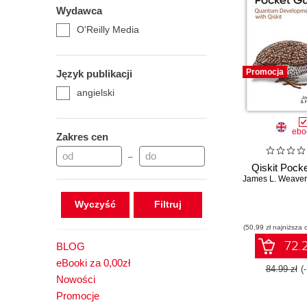
Wydawca
O'Reilly Media
Promocja
Język publikacji
angielski
ebo
Zakres cen
–
Qiskit Pock
James L. Weaver
Wyczyść
(50,99 zł najniższa 
72.2
BLOG
eBooki za 0,00zł
84.99 zł
(
Nowości
Promocje