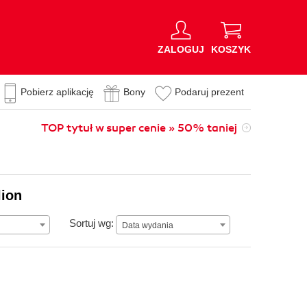
ZALOGUJ
KOSZYK
Pobierz aplikację
Bony
Podaruj prezent
TOP tytuł w super cenie » 50% taniej
lion
Data wydania
Sortuj wg:
Data wydania