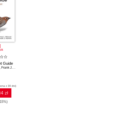
ok
et Guide
,
Frank J. Harkins
cena z 30 dni)
4 zł
-15%)