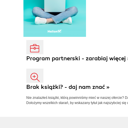
Program partnerski - zarabiaj więcej 
Brak książki? - daj nam znać »
Nie znalazłeś książki, którą powinniśmy mieć w naszej ofercie? 
Dołożymy wszelkich starań, by wskazany tytuł jak najszybciej się 