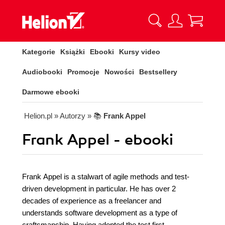
Kategorie
Książki
Ebooki
Kursy video
Audiobooki
Promocje
Nowości
Bestsellery
Darmowe ebooki
Helion.pl
» Autorzy
» 📚
Frank Appel
Frank Appel - ebooki
Frank Appel is a stalwart of agile methods and test-
driven development in particular. He has over 2
decades of experience as a freelancer and
understands software development as a type of
craftsmanship. Having adopted the test first