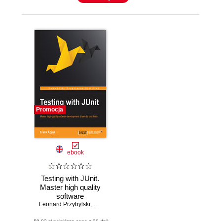
Promocja
ebook
Testing with JUnit.
Master high quality
software
Leonard Przybylski
development
,
Frank Appel
driven by unit tests