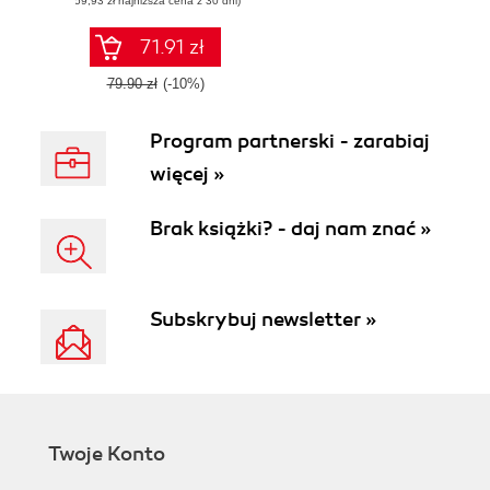
(59,93 zł najniższa cena z 30 dni)
71.91 zł
79.90 zł
(-10%)
Program partnerski - zarabiaj
więcej »
Brak książki? - daj nam znać »
Subskrybuj newsletter »
Twoje Konto