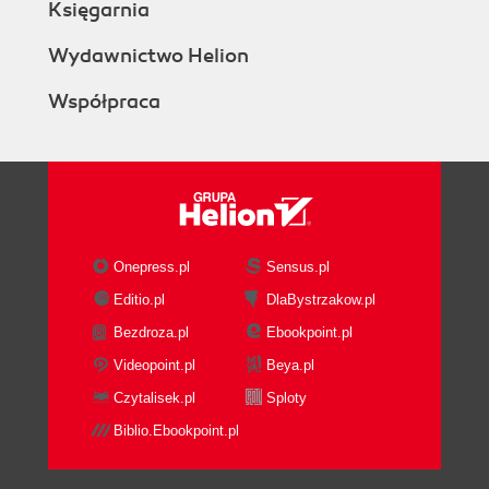
Księgarnia
Wydawnictwo Helion
Współpraca
Onepress.pl
Sensus.pl
Editio.pl
DlaBystrzakow.pl
Bezdroza.pl
Ebookpoint.pl
Videopoint.pl
Beya.pl
Czytalisek.pl
Sploty
Biblio.Ebookpoint.pl