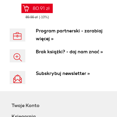
giants globally
80.91 zł
89.90 zł
(-10%)
Program partnerski - zarabiaj
więcej »
Brak książki? - daj nam znać »
Subskrybuj newsletter »
Twoje Konto
Księgarnia