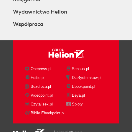
Wydawnictwo Helion
Współpraca
Onepress.pl
Sensus.pl
Editio.pl
DlaBystrzakow.pl
Bezdroza.pl
Ebookpoint.pl
Videopoint.pl
Beya.pl
Czytalisek.pl
Sploty
Biblio.Ebookpoint.pl
Helion.pl sp. z o.o.