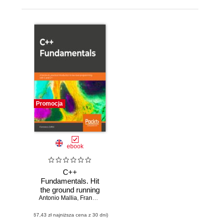
Promocja
ebook
C++
Fundamentals. Hit
the ground running
Antonio Mallia
with C++, the
,
Francesco Zoffoli
language that
(67,43 zł najniższa cena z 30 dni)
supports tech