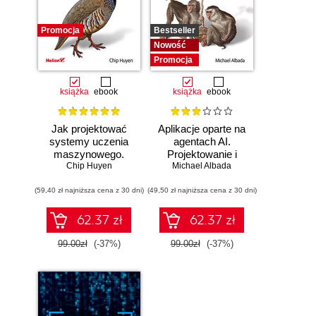
Promocja
Bestseller
Nowość
Promocja
książka
ebook
książka
ebook
Jak projektować
Aplikacje oparte na
systemy uczenia
agentach AI.
maszynowego.
Projektowanie i
Chip Huyen
Iteracyjne
Michael Albada
wdrażanie
tworzenie aplikacji
systemów
(59,40 zł najniższa cena z 30 dni)
gotowych do pracy
(49,50 zł najniższa cena z 30 dni)
wieloagentowych
62.37 zł
62.37 zł
99.00zł
(-37%)
99.00zł
(-37%)