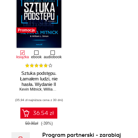
Promocja
książka
ebook
audiobook
Sztuka podstępu.
Łamałem ludzi, nie
hasła. Wydanie II
Kevin Mitnick
,
William L. Simon
(35,94 zł najniższa cena z 30 dni)
36.54 zł
59.90zł
(-39%)
Program partnerski - zarabiaj