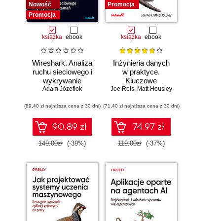
Nowość
Promocja
Promocja
książka
ebook
książka
ebook
Wireshark. Analiza
Inżynieria danych
ruchu sieciowego i
w praktyce.
wykrywanie
Kluczowe
Adam Józefiok
włamań
Joe Reis
koncepcje i
,
Matt Housley
najlepsze
(89,40 zł najniższa cena z 30 dni)
(71,40 zł najniższa cena z 30 dni)
technologie
90.89 zł
74.97 zł
149.00zł
(-39%)
119.00zł
(-37%)