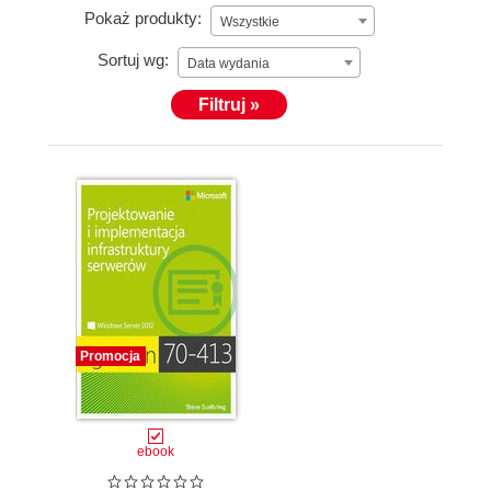
Pokaż produkty:
Wszystkie
Sortuj wg:
Data wydania
Filtruj »
Promocja
ebook