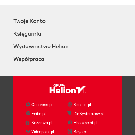
Twoje Konto
Księgarnia
Wydawnictwo Helion
Współpraca
Onepress.pl
Sensus.pl
Editio.pl
DlaBystrzakow.pl
Bezdroza.pl
Ebookpoint.pl
Videopoint.pl
Beya.pl