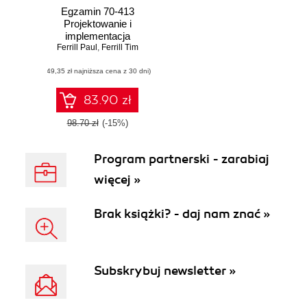
Egzamin 70-413
Projektowanie i
implementacja
Ferrill Paul
infrastruktury
,
Ferrill Tim
serwerów
(49,35 zł najniższa cena z 30 dni)
83.90 zł
98.70 zł
(-15%)
Program partnerski - zarabiaj
więcej »
Brak książki? - daj nam znać »
Subskrybuj newsletter »