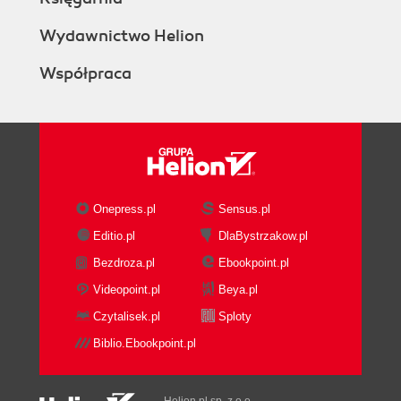
Wydawnictwo Helion
Współpraca
Onepress.pl
Sensus.pl
Editio.pl
DlaBystrzakow.pl
Bezdroza.pl
Ebookpoint.pl
Videopoint.pl
Beya.pl
Czytalisek.pl
Sploty
Biblio.Ebookpoint.pl
Helion.pl sp. z o.o.