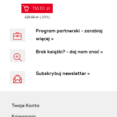
develop, deploy,
detect, and avoid
116.10 zł
malware
129.00 zł
(-10%)
Program partnerski - zarabiaj
więcej »
Brak książki? - daj nam znać »
Subskrybuj newsletter »
Twoje Konto
Księgarnia