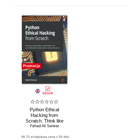
Promocja
ebook
Python Ethical
Hacking from
Scratch. Think like
an ethical hacker,
Fahad Ali Sarwar
avoid detection,
(96,75 zł najniższa cena z 30 dni)
and successfully